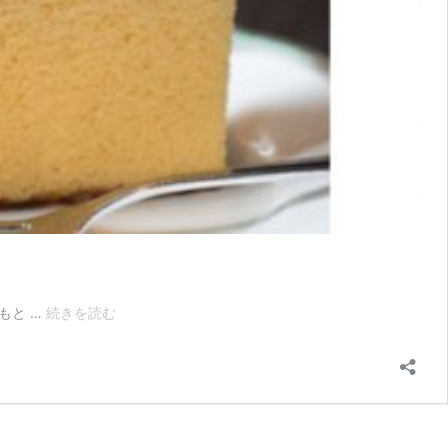
ご
もと …
続きを読む
当
地
自
慢
を
探