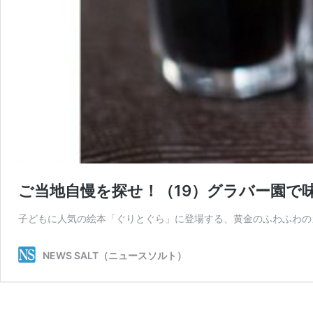
ご当地自慢を探せ！（19）グラバー園で
子どもに人気の絵本「ぐりとぐら」に登場する、黄金のふわふわの
NEWS SALT（ニュースソルト）