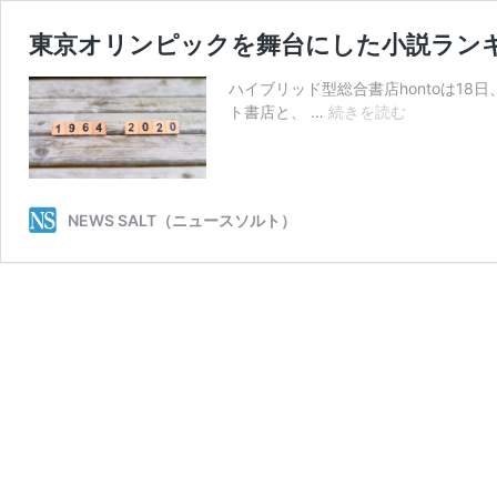
東京オリンピックを舞台にした小説ラン
ハイブリッド型総合書店hontoは18
東
ト書店と、 …
続きを読む
京
オ
リ
ン
NEWS SALT（ニュースソルト）
ピ
ッ
ク
を
舞
台
に
し
た
小
説
ラ