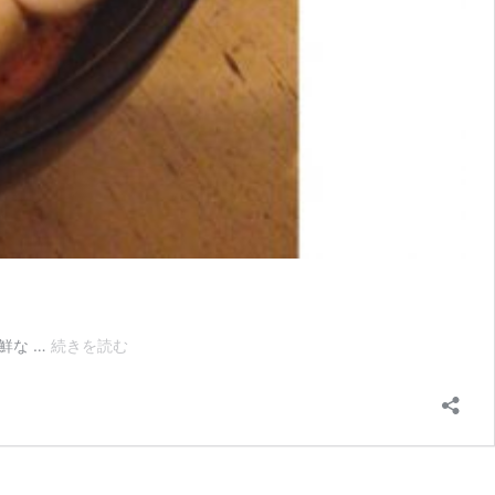
ご
鮮な …
続きを読む
当
地
自
慢
を
探