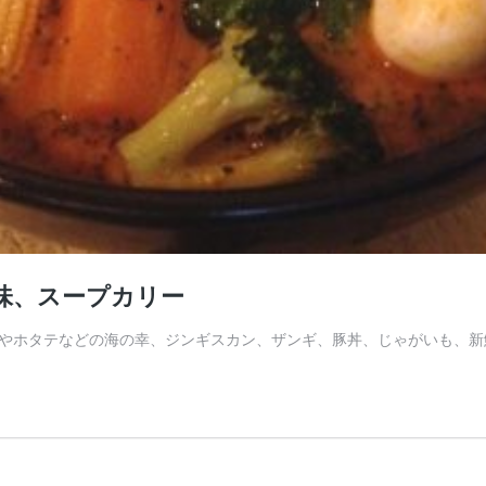
の味、スープカリー
やホタテなどの海の幸、ジンギスカン、ザンギ、豚丼、じゃがいも、新