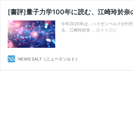
[書評]量子力学100年に読む、江崎玲於
今年2025年は、ハイゼンベルクが行
[書
る。江崎玲於奈 …
続きを読む
評]
量
子
力
NEWS SALT（ニュースソルト）
学
100
年
に
読
む、
江
崎
玲
於
奈
の