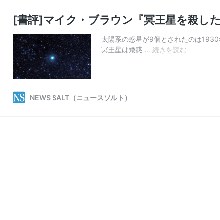
[書評]マイク・ブラウン『冥王星を殺し
太陽系の惑星が9個とされたのは193
[書
冥王星は矮惑 …
続きを読む
評]
マ
イ
ク・
NEWS SALT（ニュースソルト）
ブ
ラ
ウ
ン
『冥
王
星
を
殺
し
た
の