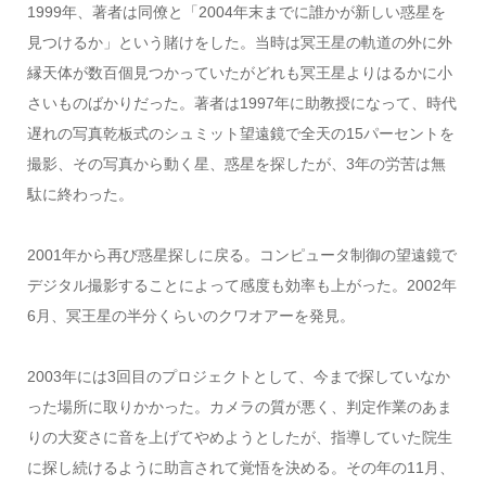
1999年、著者は同僚と「2004年末までに誰かが新しい惑星を
見つけるか」という賭けをした。当時は冥王星の軌道の外に外
縁天体が数百個見つかっていたがどれも冥王星よりはるかに小
さいものばかりだった。著者は1997年に助教授になって、時代
遅れの写真乾板式のシュミット望遠鏡で全天の15パーセントを
撮影、その写真から動く星、惑星を探したが、3年の労苦は無
駄に終わった。
2001年から再び惑星探しに戻る。コンピュータ制御の望遠鏡で
デジタル撮影することによって感度も効率も上がった。2002年
6月、冥王星の半分くらいのクワオアーを発見。
2003年には3回目のプロジェクトとして、今まで探していなか
った場所に取りかかった。カメラの質が悪く、判定作業のあま
りの大変さに音を上げてやめようとしたが、指導していた院生
に探し続けるように助言されて覚悟を決める。その年の11月、