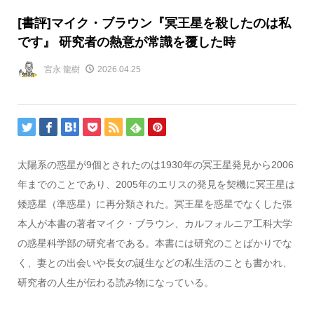
[書評]マイク・ブラウン『冥王星を殺したのは私
です』 研究者の熱意が常識を覆した時
宮永 龍樹
2026.04.25
太陽系の惑星が9個とされたのは1930年の冥王星発見から2006
年までのことであり、2005年のエリスの発見を契機に冥王星は
矮惑星（準惑星）に再分類された。冥王星を惑星でなくした張
本人が本書の著者マイク・ブラウン、カルフォルニア工科大学
の惑星科学部の研究者である。本書には研究のことばかりでな
く、妻との出会いや長女の誕生などの私生活のことも書かれ、
研究者の人生が伝わる読み物になっている。