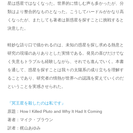
星は惑星ではなくなった。世界的に惜しむ声も多かったが、分
類はより整合的なものとなった。こうしてハードルがかなり高
くなったが、またしても著者は新惑星を探すことに挑戦すると
決意した。
軽妙な語り口で描かれるのは、未知の惑星を探し求める熱意と
研究の現場のありありとした実情である。発見の喜びだけでな
く失意もトラブルも経験しながら、それでも進んでいく。本書
を通して、惑星を探すことは我々の太陽系の成り立ちを理解す
ることであり、研究者の情熱が世界への認識を変えていくのだ
ということを実感させられた。
『冥王星を殺したのは私です』
原題：How I Killed Pluto and Why It Had It Coming
著者：マイク・ブラウン
訳者：梶山あゆみ