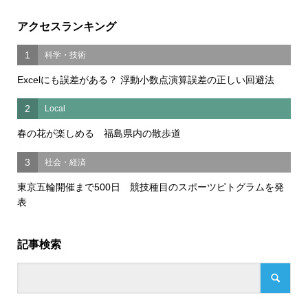
アクセスランキング
1
科学・技術
Excelにも誤差がある？ 浮動小数点演算誤差の正しい回避法
2
Local
春の花が楽しめる 福島県内の散歩道
3
社会・経済
東京五輪開催まで500日 競技種目のスポーツピトグラムを発
表
記事検索