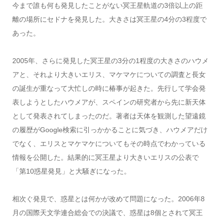
今まで誰も何も発見したことがない冥王星軌道の3倍以上の距
離の場所にセドナを発見した。大きさは冥王星の4分の3程度で
あった。
2005年、さらに発見した冥王星の3分の1程度の大きさのハウメ
アと、それより大きいエリス、マケマケについての調査と長女
の誕生が重なって大忙しの時に椿事が起きた。先行して学会発
表しようとしたハウメアが、スペインの研究者から先に新天体
として発表されてしまったのだ。著者は天体を観測した望遠鏡
の履歴がGoogle検索に引っかかることに気づき、ハウメアだけ
でなく、エリスとマケマケについてもその時点でわかっている
情報を公開した。結果的に冥王星より大きいエリスの公表で
「第10惑星発見」と大騒ぎになった。
相次ぐ発見で、惑星とは何かが改めて問題になった。2006年8
月の国際天文学連合総会での決議で、惑星は8個とされて冥王