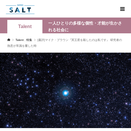
一人ひとりの多様な個性・才能が生かさ
Talent
れる社会に
Talent
,
特集
[書評]マイク・ブラウン『冥王星を殺したのは私です』 研究者の
熱意が常識を覆した時