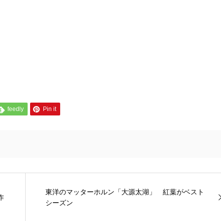
feedly
Pin it
東洋のマッターホルン「大源太湖」 紅葉がベスト
作
シーズン