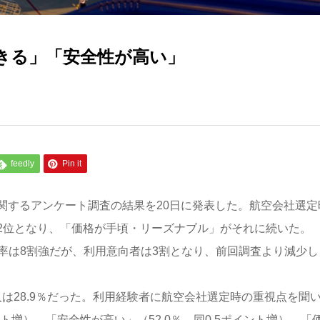
きる」「安全性が高い」
feedly
Pin it
関するアンケート調査の結果を20日に発表した。航空会社選定
2位となり、「価格が手頃・リーズナブル」がそれに続いた。
率は8割強だが、利用意向者は3割となり、前回調査より減少し
人は28.9％だった。利用経験者に航空会社選定時の重視点を聞
ント増）、「安全性が高い」（52.0％、同0.5ポイント増）、「