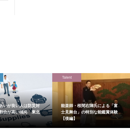
Talent
あいが良い人は防災対
能楽師・桜間右陣氏による「富
割合が高い傾向 東北
士見舞台」の特別な能鑑賞体験
【後編】