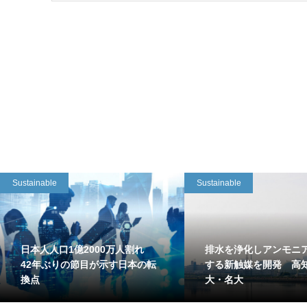
Sustainable
Sustainable
日本人人口1億2000万人割れ
排水を浄化しアンモニ
42年ぶりの節目が示す日本の転
する新触媒を開発 高
換点
大・名大