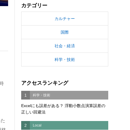
カテゴリー
カルチャー
国際
社会・経済
科学・技術
アクセスランキング
時
1
科学・技術
Excelにも誤差がある？ 浮動小数点演算誤差の
正しい回避法
いた
2
Local
価格