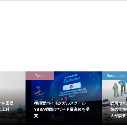
Talent
Sustainable
アを回収
横須賀バイリンガルスクール
近所づき
知工科
YBSが国際アワード最高位を受
策の実施
賞
大が調査