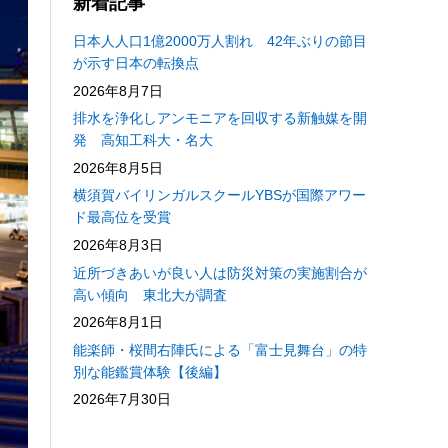
新着記事
日本人人口1億2000万人割れ 42年ぶりの節目
が示す日本の転換点
2026年8月7日
排水を浄化しアンモニアを回収する新触媒を開
発 高知工科大・名大
2026年8月5日
横須賀バイリンガルスクールYBSが国際アワー
ド最高位を受賞
2026年8月3日
近所づきあいが良い人は防災対策の実施割合が
高い傾向 東北大が調査
2026年8月1日
能楽師・桜間右陣氏による「富士見舞台」の特
別な能鑑賞体験【後編】
2026年7月30日