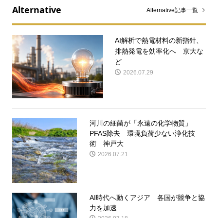
Alternative
Alternative記事一覧
AI解析で熱電材料の新指針、
排熱発電を効率化へ 京大な
ど
2026.07.29
河川の細菌が「永遠の化学物質」
PFAS除去 環境負荷少ない浄化技
術 神戸大
2026.07.21
AI時代へ動くアジア 各国が競争と協
力を加速