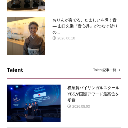
おりんが奏でる、たましいを導く音
— 山口久乗『音心具』がつなぐ祈り
の...
2026.06.10
Talent
Talent記事一覧
横須賀バイリンガルスクール
YBSが国際アワード最高位を
受賞
2026.08.03