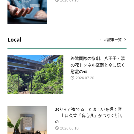
2026.07.18
Local
Local記事一覧
終戦間際の惨劇、八王子・湯
の花トンネル空襲と今に続く
慰霊の碑
2026.07.20
おりんが奏でる、たましいを導く音
— 山口久乗『音心具』がつなぐ祈り
の...
2026.06.10