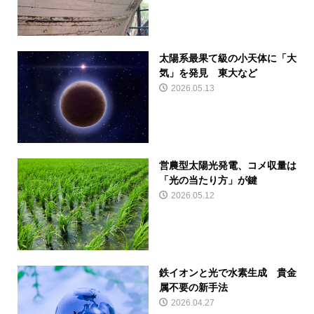
太陽系最果て級の小天体に「大
気」を発見 東大など
2026.05.13
営農型太陽光発電、コメ収量は
「光の当たり方」が鍵
2026.05.12
鉄イオンと光で水素生成 貴金
属不要の新手法
2026.04.27