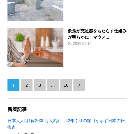
飲酒が充足感をもたらす仕組み
が明らかに マウス...
2026.02.16
1
2
3
…
16

新着記事
日本人人口1億2000万人割れ 42年ぶりの節目が示す日本の転
換点