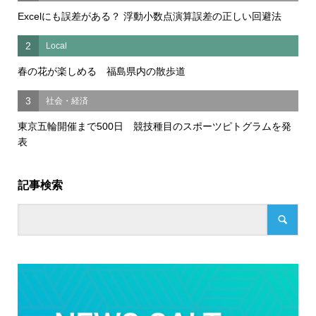
Excelにも誤差がある？ 浮動小数点演算誤差の正しい回避法
2
Local
春の花が楽しめる 福島県内の散歩道
3
社会・経済
東京五輪開催まで500日 競技種目のスポーツピトグラムを発
表
記事検索