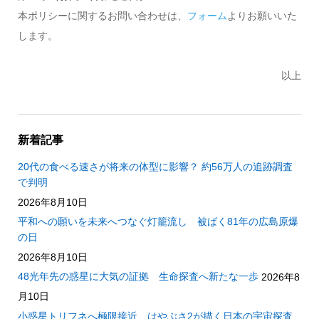
本ポリシーに関するお問い合わせは、
フォーム
よりお願いいた
します。
以上
新着記事
20代の食べる速さが将来の体型に影響？ 約56万人の追跡調査
で判明
2026年8月10日
平和への願いを未来へつなぐ灯籠流し 被ばく81年の広島原爆
の日
2026年8月10日
48光年先の惑星に大気の証拠 生命探査へ新たな一歩
2026年8
月10日
小惑星トリフネへ極限接近 はやぶさ2が描く日本の宇宙探査