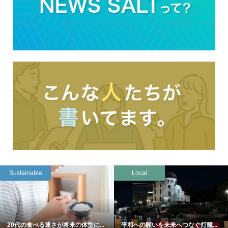
Sustainable
Local
20代の食べる速さが将来の体型に...
平和への願いを未来へつなぐ灯籠...