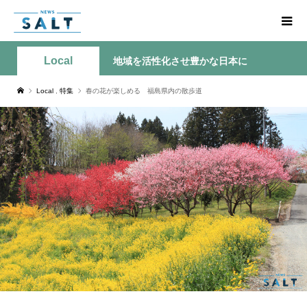
Local
地域を活性化させ豊かな日本に
Local
,
特集
春の花が楽しめる 福島県内の散歩道