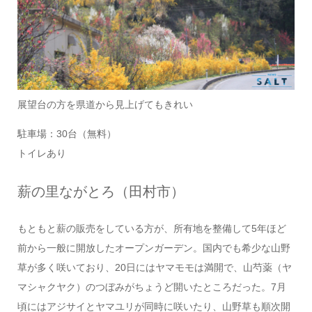
展望台の方を県道から見上げてもきれい
駐車場：30台（無料）
トイレあり
薪の里ながとろ（田村市）
もともと薪の販売をしている方が、所有地を整備して5年ほど
前から一般に開放したオープンガーデン。国内でも希少な山野
草が多く咲いており、20日にはヤマモモは満開で、山芍薬（ヤ
マシャクヤク）のつぼみがちょうど開いたところだった。7月
頃にはアジサイとヤマユリが同時に咲いたり、山野草も順次開