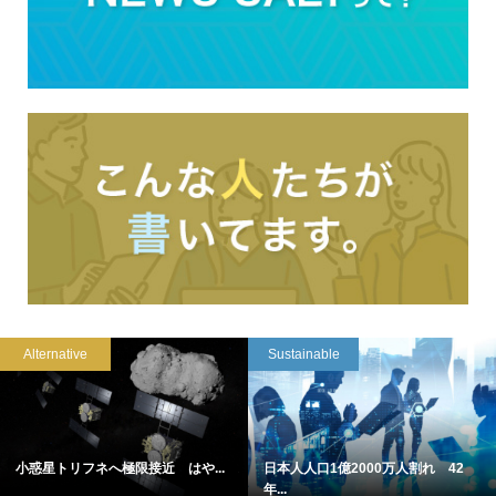
Alternative
Sustainable
小惑星トリフネへ極限接近 はや...
日本人人口1億2000万人割れ 42
年...