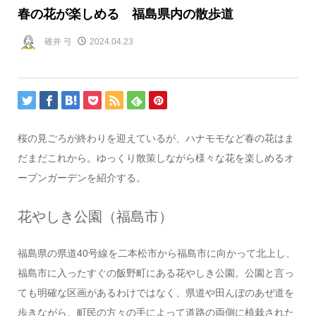
春の花が楽しめる 福島県内の散歩道
碓井 弓
2024.04.23
桜の見ごろが終わりを迎えているが、ハナモモなど春の花はま
だまだこれから。ゆっくり散策しながら様々な花を楽しめるオ
ープンガーデンを紹介する。
花やしき公園（福島市）
福島県の県道40号線を二本松市から福島市に向かって北上し、
福島市に入ったすぐの飯野町にある花やしき公園。公園と言っ
ても明確な区画があるわけではなく、県道や田んぼのあぜ道を
歩きながら、町民の方々の手によって道路の両側に植栽された