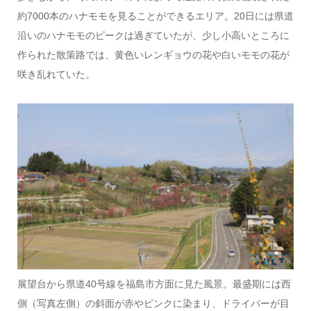
約7000本のハナモモを見ることができるエリア。20日には県道
沿いのハナモモのピークは過ぎていたが、少し小高いところに
作られた散策路では、黄色いレンギョウの花や白いモモの花が
咲き乱れていた。
展望台から県道40号線を福島市方面に見た風景。最盛期には西
側（写真左側）の斜面が赤やピンクに染まり、ドライバーが目