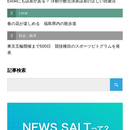
Excelにも誤差がある？ 浮動小数点演算誤差の正しい回避法
2
Local
春の花が楽しめる 福島県内の散歩道
3
社会・経済
東京五輪開催まで500日 競技種目のスポーツピトグラムを発
表
記事検索