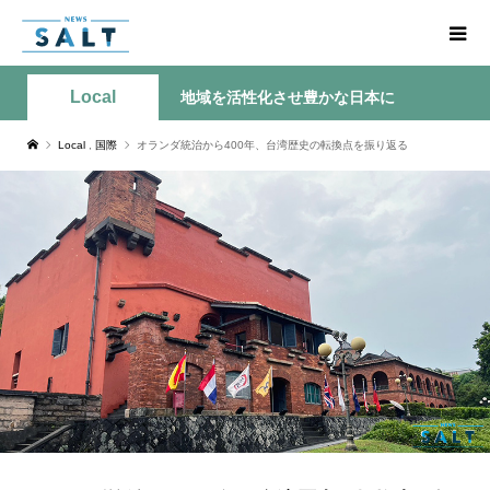
Local
地域を活性化させ豊かな日本に
Local
,
国際
オランダ統治から400年、台湾歴史の転換点を振り返る