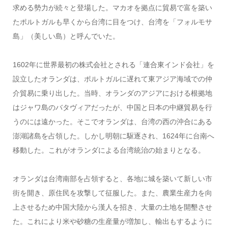
求める勢力が続々と登場した。マカオを拠点に貿易で富を築い
たポルトガルも早くから台湾に目をつけ、台湾を「フォルモサ
島」（美しい島）と呼んでいた。
1602年に世界最初の株式会社とされる「連合東インド会社」を
設立したオランダは、ポルトガルに遅れて東アジア海域での仲
介貿易に乗り出した。当時、オランダのアジアにおける根拠地
はジャワ島のバタヴィアだったが、中国と日本の中継貿易を行
うのには遠かった。そこでオランダは、台湾の西の沖合にある
澎湖諸島を占領した。しかし明朝に駆逐され、1624年に台南へ
移動した。これがオランダによる台湾統治の始まりとなる。
オランダは台湾南部を占領すると、各地に城を築いて新しい市
街を開き、原住民を攻撃して征服した。また、農業生産力を向
上させるため中国大陸から漢人を招き、大量の土地を開墾させ
た。これにより米や砂糖の生産量が増加し、輸出もするように