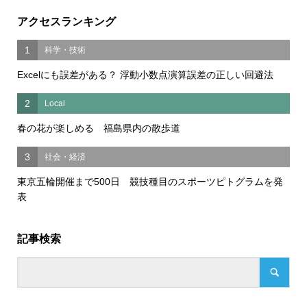
アクセスランキング
1
科学・技術
Excelにも誤差がある？ 浮動小数点演算誤差の正しい回避法
2
Local
春の花が楽しめる 福島県内の散歩道
3
社会・経済
東京五輪開催まで500日 競技種目のスポーツピトグラムを発
表
記事検索