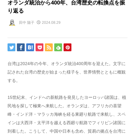
オランダ統治から400年、台湾歴史の転換点を振
り返る
田中 陽子
2024.08.29
台湾は2024年の今年、オランダ統治400周年を迎えた。文字に
記された台湾の歴史が始まった様子を、世界情勢とともに概観
する。
15世紀末、インドへの新航路を発見したヨーロッパ諸国は、植
民地を探して極東へ来航した。オランダは、アフリカの喜望
峰・インド洋・マラッカ海峡を経る東廻り航路で来航し、スペ
インは大西洋・太平洋を越える西廻り航路でフィリピン諸国に
到着した。こうして、中国や日本も含め、貿易の拠点を台湾に