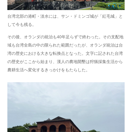
台湾北部の港町・淡水には、サン・ドミンゴ城が「紅毛城」と
して今も残る。
その後、オランダの統治も40年足らずで終わった。その支配地
域も台湾全島の中の限られた範囲だったが、オランダ統治は台
湾の歴史における大きな転換点となった。文字に記された台湾
の歴史がここから始まり、漢人の農地開墾は狩猟採集生活から
農耕生活へ変化するきっかけをもたらした。