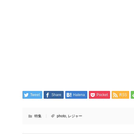
Tweet
Share
Hatena
Pocket
RSS
特集
photo
,
レジャー