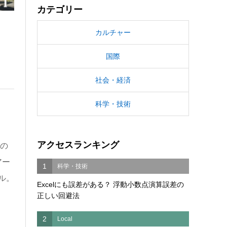
カテゴリー
カルチャー
国際
社会・経済
科学・技術
アクセスランキング
森の
アー
1
科学・技術
ル。
Excelにも誤差がある？ 浮動小数点演算誤差の
正しい回避法
2
Local