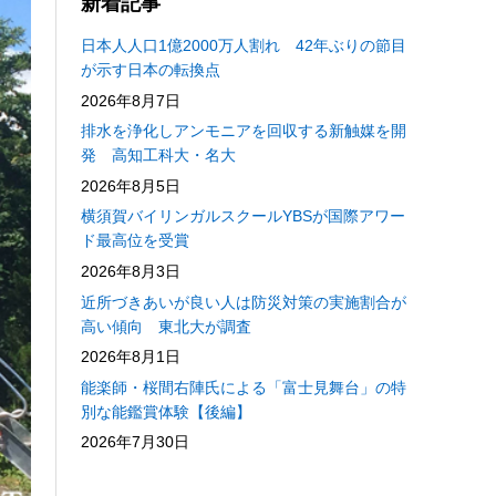
新着記事
日本人人口1億2000万人割れ 42年ぶりの節目
が示す日本の転換点
2026年8月7日
排水を浄化しアンモニアを回収する新触媒を開
発 高知工科大・名大
2026年8月5日
横須賀バイリンガルスクールYBSが国際アワー
ド最高位を受賞
2026年8月3日
近所づきあいが良い人は防災対策の実施割合が
高い傾向 東北大が調査
2026年8月1日
能楽師・桜間右陣氏による「富士見舞台」の特
別な能鑑賞体験【後編】
2026年7月30日