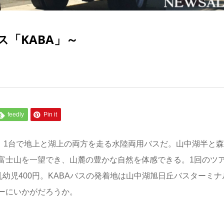
「KABA」～
feedly
Pin it
。1台で地上と湖上の両方を走る水陸両用バスだ。山中湖半と
富士山を一望でき、山麓の豊かな自然を体感できる。1回のツ
、乳幼児400円。KABAバスの発着地は山中湖旭日丘バスターミナ
ーにいかがだろうか。