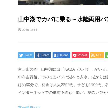
山中湖でカバに乗る～水陸両用バス
2015.08.14
Tweet
Share
Hatena
Pocket
RSS
富士山の麓、山中湖には「KABA（カバ）」がいる
中を走行後、そのままバスは湖へと入水。湖からは
は約30分で、料金は大人2200円、子ども1100円
インターネットでの事前予約も可能だ。夏のレジャ
富士急行バス