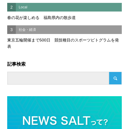
2
Local
春の花が楽しめる 福島県内の散歩道
3
社会・経済
東京五輪開催まで500日 競技種目のスポーツピトグラムを発
表
記事検索