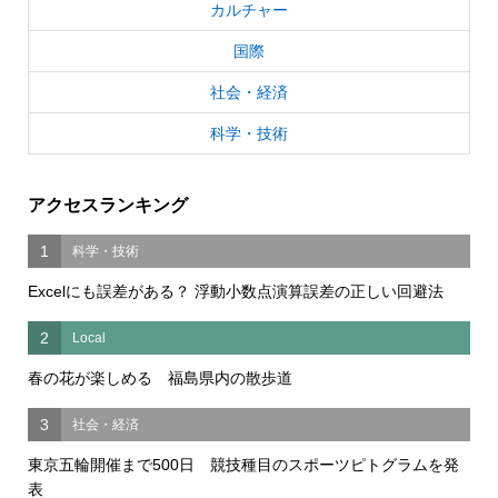
カルチャー
国際
社会・経済
科学・技術
アクセスランキング
1
科学・技術
Excelにも誤差がある？ 浮動小数点演算誤差の正しい回避法
2
Local
春の花が楽しめる 福島県内の散歩道
3
社会・経済
東京五輪開催まで500日 競技種目のスポーツピトグラムを発
表