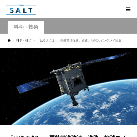
科学・技術
科学・技術
「はやぶさ2」、両舷前進強速。進路、地球スイングバイ回廊！