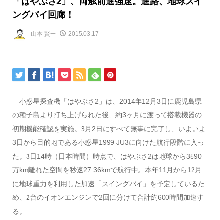
「はやぶさ2」、両舷前進強速。進路、地球スイ
ングバイ回廊！
山本 賢一
2015.03.17
小惑星探査機「はやぶさ2」は、2014年12月3日に鹿児島県
の種子島より打ち上げられた後、約3ヶ月に渡って搭載機器の
初期機能確認を実施。3月2日にすべて無事に完了し、いよいよ
3日から目的地である小惑星1999 JU3に向けた航行段階に入っ
た。3日14時（日本時間）時点で、はやぶさ2は地球から3590
万km離れた空間を秒速27.36kmで航行中。本年11月から12月
に地球重力を利用した加速「スイングバイ」を予定しているた
め、2台のイオンエンジンで2回に分けて合計約600時間加速す
る。