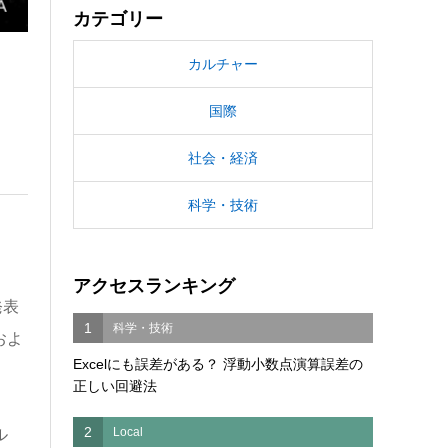
カテゴリー
カルチャー
国際
社会・経済
科学・技術
アクセスランキング
発表
1
科学・技術
およ
Excelにも誤差がある？ 浮動小数点演算誤差の
正しい回避法
2
Local
ル