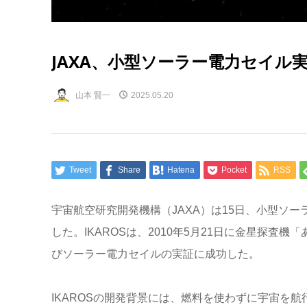
JAXA、小型ソーラー電力セイル実
山本 賢一
2025.05.20
Tweet
Share
Hatena
Pocket
RSS
宇宙航空研究開発機構（JAXA）は15日、小型ソー
した。IKAROSは、2010年5月21日に金星探
びソーラー電力セイルの実証に成功した。
IKAROSの開発背景には、燃料を使わずに宇宙を