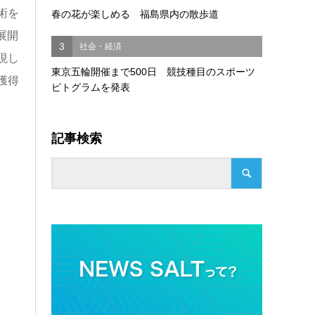
術を
春の花が楽しめる 福島県内の散歩道
展開
3
社会・経済
現し
東京五輪開催まで500日 競技種目のスポーツ
獲得
ピトグラムを発表
記事検索