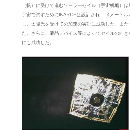
（帆）に受けて進むソーラーセイル（宇宙帆船）は
宇宙で試すためにIKAROSは設計され、14メー
し、太陽光を受けての加速の実証に成功した。また
た。さらに、液晶デバイス等によってセイルの向き
にも成功した。