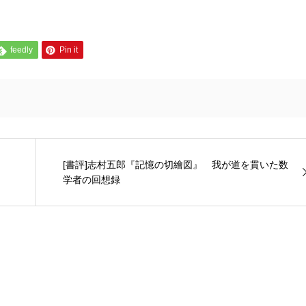
feedly
Pin it
[書評]志村五郎『記憶の切繪図』 我が道を貫いた数
学者の回想録