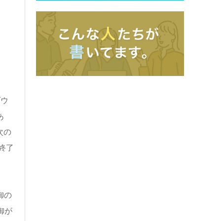
ダウ
あ
次の
終了
御の
御が