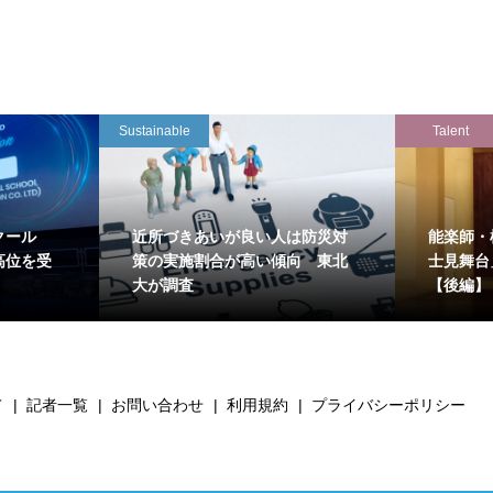
Sustainable
Talent
クール
近所づきあいが良い人は防災対
能楽師・
高位を受
策の実施割合が高い傾向 東北
士見舞台
大が調査
【後編】
て
記者一覧
お問い合わせ
利用規約
プライバシーポリシー