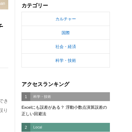
カテゴリー
カルチャー
チ
国際
社会・経済
科学・技術
アクセスランキング
1
科学・技術
でき
Excelにも誤差がある？ 浮動小数点演算誤差の
誤り
正しい回避法
2
Local