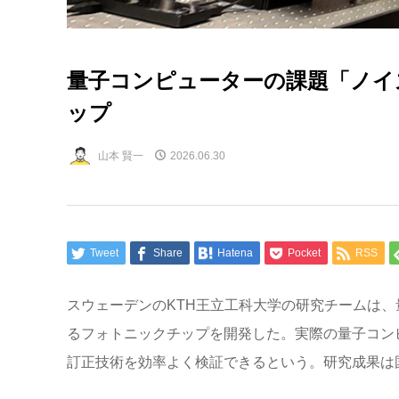
量子コンピューターの課題「ノイ
ップ
山本 賢一
2026.06.30
Tweet
Share
Hatena
Pocket
RSS
スウェーデンのKTH王立工科大学の研究チームは
るフォトニックチップを開発した。実際の量子コン
訂正技術を効率よく検証できるという。研究成果は国際学術誌