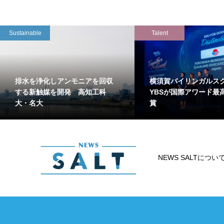
Sustainable
Talent
排水を浄化しアンモニアを回収
横須賀バイリンガルス
する新触媒を開発 高知工科
YBSが国際アワード最
大・名大
賞
NEWS SALTについ