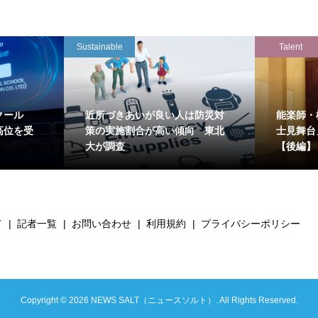
Sustainable
Talent
クール
近所づきあいが良い人は防災対
能楽師・
高位を受
策の実施割合が高い傾向 東北
士見舞台
大が調査
【後編】
て
記者一覧
お問い合わせ
利用規約
プライバシーポリシー
Copyright ©
2026
NEWS SALT（ニュースソルト）. All Rights Reserved.