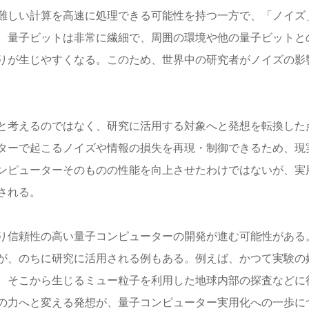
難しい計算を高速に処理できる可能性を持つ一方で、「ノイズ
。量子ビットは非常に繊細で、周囲の環境や他の量子ビットと
りが生じやすくなる。このため、世界中の研究者がノイズの影
と考えるのではなく、研究に活用する対象へと発想を転換した
ターで起こるノイズや情報の損失を再現・制御できるため、現
ンピューターそのものの性能を向上させたわけではないが、実
される。
り信頼性の高い量子コンピューターの開発が進む可能性がある
が、のちに研究に活用される例もある。例えば、かつて実験の
、そこから生じるミュー粒子を利用した地球内部の探査などに
の力へと変える発想が、量子コンピューター実用化への一歩に