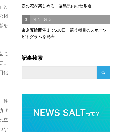
春の花が楽しめる 福島県内の散歩道
」と
の相
3
社会・経済
響を
東京五輪開催まで500日 競技種目のスポーツ
ピトグラムを発表
点に
記事検索
実に
用化
。科
妨げ
役立
つな