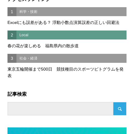
1
科学・技術
Excelにも誤差がある？ 浮動小数点演算誤差の正しい回避法
2
Local
春の花が楽しめる 福島県内の散歩道
3
社会・経済
東京五輪開催まで500日 競技種目のスポーツピトグラムを発
表
記事検索