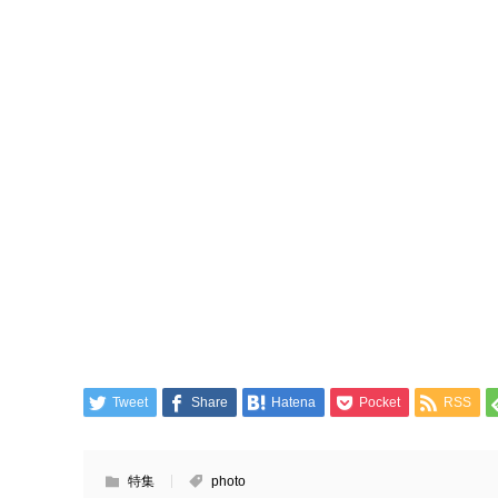
Tweet
Share
Hatena
Pocket
RSS
特集
photo