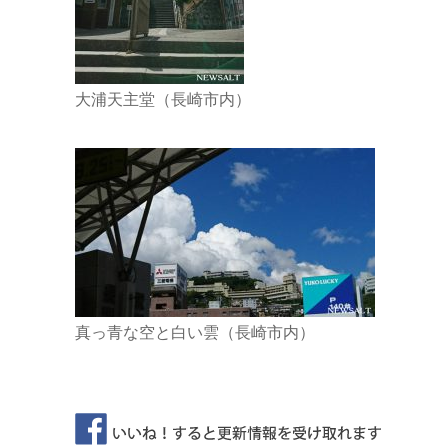
大浦天主堂（長崎市内）
真っ青な空と白い雲（長崎市内）