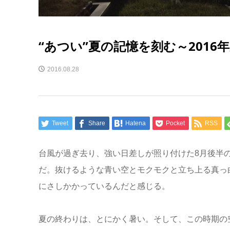
“あつい”夏の記憶を刻む～2016
2016.08.28
Tweet
Share
Hatena
Pocket
RSS
台風が過ぎ去り、強い日差しが照り付けた8月後半
だ。抜けるような青い空とモクモクと立ち上る真っ
にさしかかっているんだと感じる。
夏の終わりは、とにかく暑い。そして、この時期の