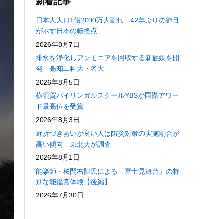
新着記事
日本人人口1億2000万人割れ 42年ぶりの節目
が示す日本の転換点
2026年8月7日
排水を浄化しアンモニアを回収する新触媒を開
発 高知工科大・名大
2026年8月5日
横須賀バイリンガルスクールYBSが国際アワー
ド最高位を受賞
2026年8月3日
近所づきあいが良い人は防災対策の実施割合が
高い傾向 東北大が調査
2026年8月1日
能楽師・桜間右陣氏による「富士見舞台」の特
別な能鑑賞体験【後編】
2026年7月30日