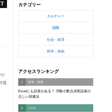
カテゴリー
カルチャー
国際
社会・経済
科学・技術
アクセスランキング
やか
1
科学・技術
終盤
Excelにも誤差がある？ 浮動小数点演算誤差の
正しい回避法
2
Local