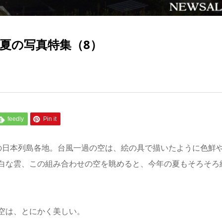
年夏の写真特集（8）
feedly
Pin it
の日本列島各地。台風一過の空は、絵の具で描いたように色鮮
白な雲、この組み合わせの空を眺めると、今年の夏もそろそろ
空は、とにかく美しい。