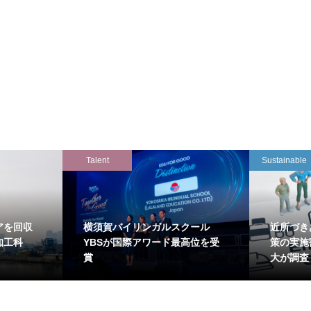
Talent
Sustainable
アを回収
横須賀バイリンガルスクール
近所づき
知工科
YBSが国際アワード最高位を受
策の実施
賞
大が調査