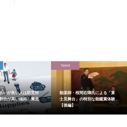
Talent
あいが良い人は防災対
能楽師・桜間右陣氏による「富
割合が高い傾向 東北
士見舞台」の特別な能鑑賞体験
【後編】