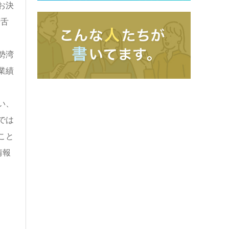
お決
筆舌
勢湾
業績
い、
では
こと
情報