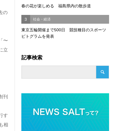
春の花が楽しめる 福島県内の散歩道
去の
3
社会・経済
東京五輪開催まで500日 競技種目のスポーツ
ピトグラムを発表
「〜
に立
記事検索
創刊
行す
も相