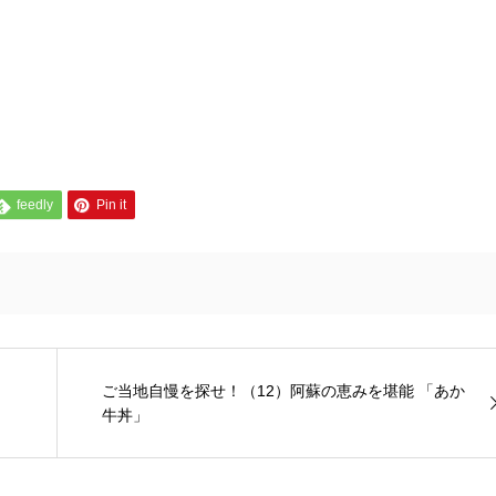
feedly
Pin it
ご当地自慢を探せ！（12）阿蘇の恵みを堪能 「あか
牛丼」