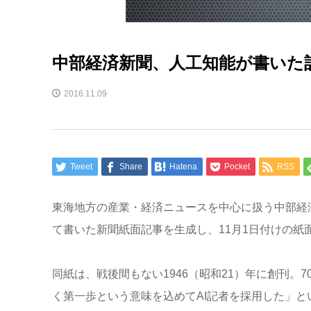
中部経済新聞、人工知能が書いた
2016.11.09
Tweet
Share
Hatena
Pocket
RSS
東海地方の産業・経済ニュースを中心に扱う中部経済
て書いた新聞紙面記事を生成し、11月1日付けの紙
同紙は、戦後間もない1946（昭和21）年に創刊
く第一歩という意味を込めてAI記者を採用した」と