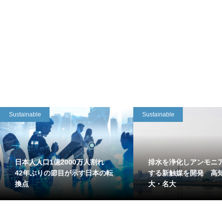
Sustainable
Sustainable
日本人人口1億2000万人割れ
排水を浄化しアンモニ
42年ぶりの節目が示す日本の転
する新触媒を開発 高
換点
大・名大