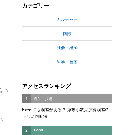
カテゴリー
カルチャー
国際
社会・経済
科学・技術
アクセスランキング
なっ
1
科学・技術
Excelにも誤差がある？ 浮動小数点演算誤差の
正しい回避法
てい
2
Local