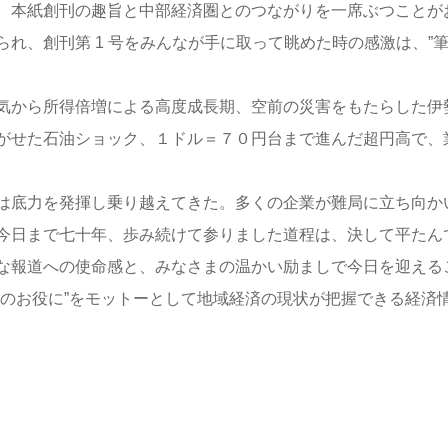
、本紙創刊の趣旨と中部経済圏とのつながりを一席ぶつことが
れ、創刊第 1 号をみんなが手に取って眺めた時の感激は、”
気から所得倍増による高度成長期、空前の災害をもたらした伊
がせた石油ショック、１ドル＝７０円台まで進んだ超円高で、
は底力を発揮し乗り越えてきた。多くの企業が難局に立ち向か
今日まで七十年、歩み続けて参りました道程は、決して平たん
な報道への使命感と、みなさまの温かい励ましで今日を迎える
元のお役に”をモットーとして地域経済の現状が把握できる経済