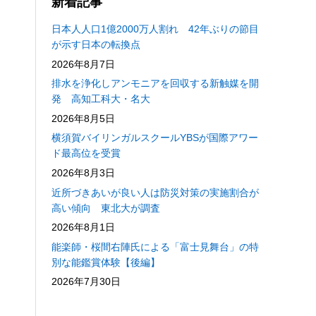
新着記事
日本人人口1億2000万人割れ 42年ぶりの節目
が示す日本の転換点
2026年8月7日
排水を浄化しアンモニアを回収する新触媒を開
発 高知工科大・名大
2026年8月5日
横須賀バイリンガルスクールYBSが国際アワー
ド最高位を受賞
2026年8月3日
近所づきあいが良い人は防災対策の実施割合が
高い傾向 東北大が調査
2026年8月1日
能楽師・桜間右陣氏による「富士見舞台」の特
別な能鑑賞体験【後編】
2026年7月30日