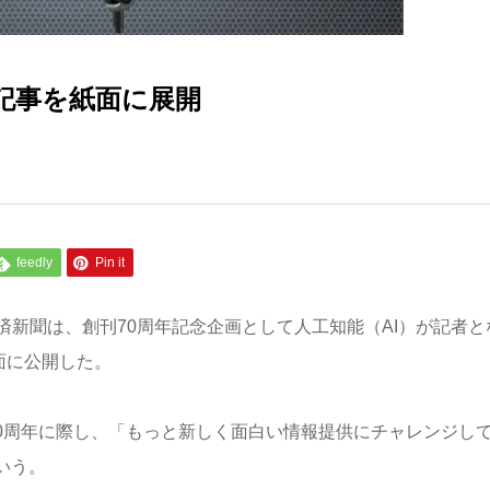
記事を紙面に展開
feedly
Pin it
新聞は、創刊70周年記念企画として人工知能（AI）が記者と
面に公開した。
。70周年に際し、「もっと新しく面白い情報提供にチャレンジし
いう。