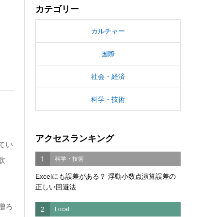
カテゴリー
カルチャー
国際
社会・経済
科学・技術
アクセスランキング
てい
1
科学・技術
欧
Excelにも誤差がある？ 浮動小数点演算誤差の
正しい回避法
贈ろ
2
Local