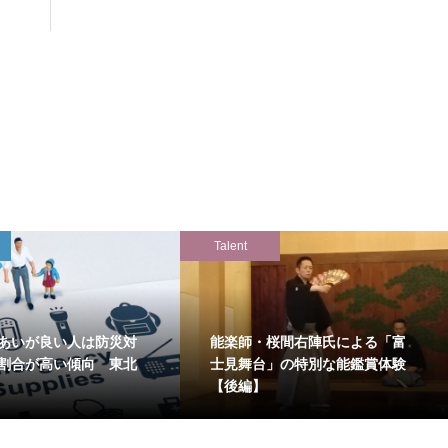
Talent
あいが良い人は防災対
能楽師・桜間右陣氏による「富
割合が高い傾向 東北
士見舞台」の特別な能鑑賞体験
【後編】