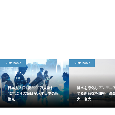
Sustainable
Sustainable
日本人人口1億2000万人割れ
排水を浄化しアンモニ
42年ぶりの節目が示す日本の転
する新触媒を開発 高
換点
大・名大