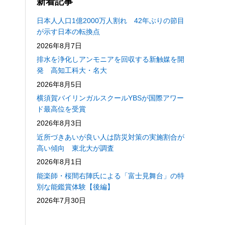
新着記事
日本人人口1億2000万人割れ 42年ぶりの節目
が示す日本の転換点
2026年8月7日
排水を浄化しアンモニアを回収する新触媒を開
発 高知工科大・名大
2026年8月5日
横須賀バイリンガルスクールYBSが国際アワー
ド最高位を受賞
2026年8月3日
近所づきあいが良い人は防災対策の実施割合が
高い傾向 東北大が調査
2026年8月1日
能楽師・桜間右陣氏による「富士見舞台」の特
別な能鑑賞体験【後編】
2026年7月30日