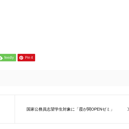
feedly
Pin it
国家公務員志望学生対象に「霞が関OPENゼミ」