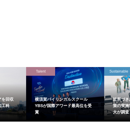
Talent
Sustainable
アを回収
横須賀バイリンガルスクール
近所づき
知工科
YBSが国際アワード最高位を受
策の実施
賞
大が調査