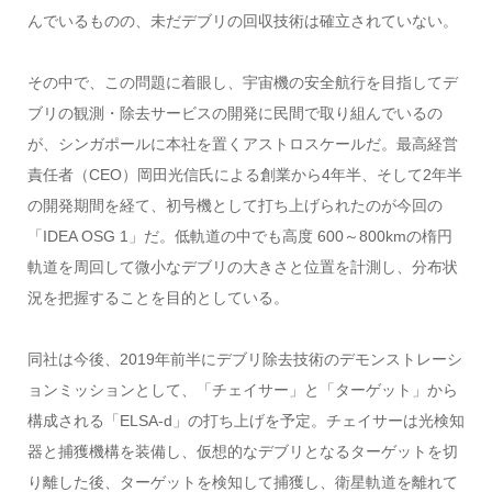
んでいるものの、未だデブリの回収技術は確立されていない。
その中で、この問題に着眼し、宇宙機の安全航行を目指してデ
ブリの観測・除去サービスの開発に民間で取り組んでいるの
が、シンガポールに本社を置くアストロスケールだ。最高経営
責任者（CEO）岡田光信氏による創業から4年半、そして2年半
の開発期間を経て、初号機として打ち上げられたのが今回の
「IDEA OSG 1」だ。低軌道の中でも高度 600～800kmの楕円
軌道を周回して微小なデブリの大きさと位置を計測し、分布状
況を把握することを目的としている。
同社は今後、2019年前半にデブリ除去技術のデモンストレーシ
ョンミッションとして、「チェイサー」と「ターゲット」から
構成される「ELSA-d」の打ち上げを予定。チェイサーは光検知
器と捕獲機構を装備し、仮想的なデブリとなるターゲットを切
り離した後、ターゲットを検知して捕獲し、衛星軌道を離れて