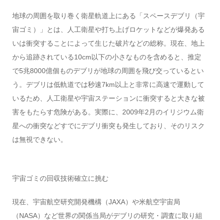
地球の周囲を取り巻く衛星軌道上にある「スペースデブリ（宇
宙ゴミ）」とは、人工衛星や打ち上げロケットなどが爆発ある
いは衝突することによって生じた破片などの総称。現在、地上
から追跡されている10cm以下の小さなものを含めると、推定
で5兆8000億個ものデブリが地球の周囲を飛び交っているとい
う。デブリは低軌道では秒速7km以上と非常に高速で運動して
いるため、人工衛星や宇宙ステーションに衝突すると大きな被
害をもたらす危険がある。実際に、2009年2月のイリジウム衛
星への衝突などすでにデブリ衝突も発生しており、そのリスク
は無視できない。
宇宙ゴミの回収技術確立に挑む
現在、宇宙航空研究開発機構（JAXA）や米航空宇宙局
（NASA）など世界の関係当局がデブリの研究・調査に取り組