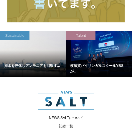
Sustainable
Talent
排水を浄化しアンモニアを回収す...
横須賀バイリンガルスクールYBS
が...
NEWS SALTについて
記者一覧