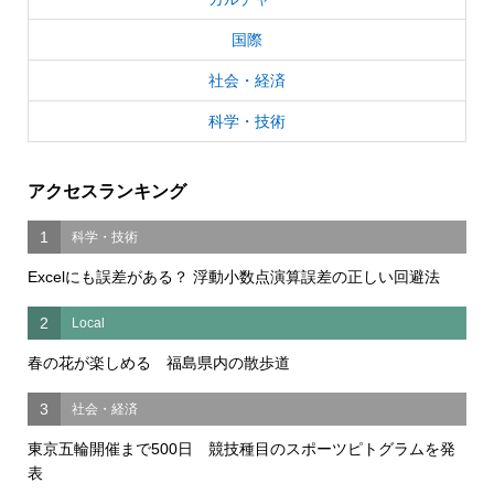
国際
社会・経済
科学・技術
アクセスランキング
1
科学・技術
Excelにも誤差がある？ 浮動小数点演算誤差の正しい回避法
2
Local
春の花が楽しめる 福島県内の散歩道
3
社会・経済
東京五輪開催まで500日 競技種目のスポーツピトグラムを発
表