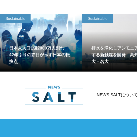
Sustainable
Sustainable
日本人人口1億2000万人割れ
排水を浄化しアンモニ
42年ぶりの節目が示す日本の転
する新触媒を開発 高
換点
大・名大
NEWS SALTについ