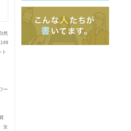
自然
49
ント
ワー
賞
、女