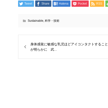
Tweet
Share
Hatena
Pocket
RSS
Sustainable
,
科学・技術
身体感覚に敏感な乳児ほどアイコンタクトすること
が明らかに 武...