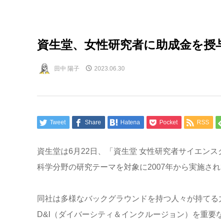
資生堂、女性研究者に助成金を授
田中 陽子
2023.06.30
Tweet
Share
Hatena
Pocket
RSS
資生堂は6月22日、「資生堂 女性研究者サイエンス
科学分野の研究テーマを対象に2007年から実施さ
同社は多様なバックグラウンドを持つ人々が持てる
D&I（ダイバーシティ＆インクルージョン）を重