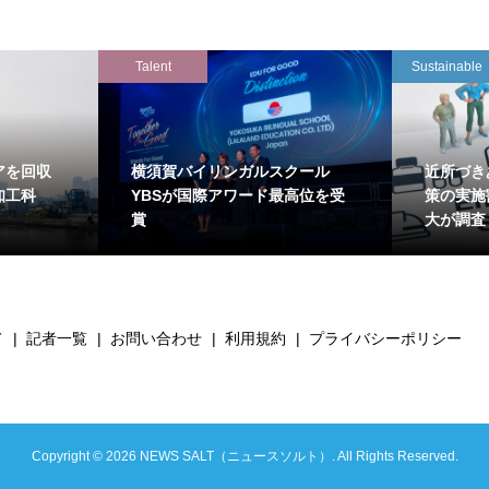
Talent
Sustainable
アを回収
横須賀バイリンガルスクール
近所づき
知工科
YBSが国際アワード最高位を受
策の実施
賞
大が調査
て
記者一覧
お問い合わせ
利用規約
プライバシーポリシー
Copyright ©
2026
NEWS SALT（ニュースソルト）. All Rights Reserved.