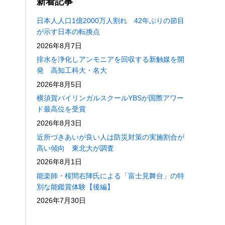
新着記事
日本人人口1億2000万人割れ 42年ぶりの節目
が示す日本の転換点
2026年8月7日
排水を浄化しアンモニアを回収する新触媒を開
発 高知工科大・名大
2026年8月5日
横須賀バイリンガルスクールYBSが国際アワー
ド最高位を受賞
2026年8月3日
近所づきあいが良い人は防災対策の実施割合が
高い傾向 東北大が調査
2026年8月1日
能楽師・桜間右陣氏による「富士見舞台」の特
別な能鑑賞体験【後編】
2026年7月30日