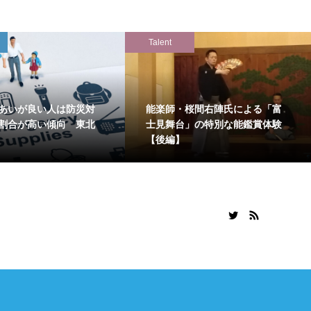
Talent
あいが良い人は防災対
能楽師・桜間右陣氏による「富
割合が高い傾向 東北
士見舞台」の特別な能鑑賞体験
【後編】