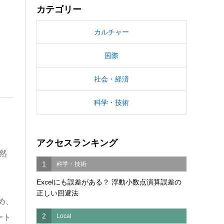
カテゴリー
カルチャー
国際
社会・経済
科学・技術
アクセスランキング
然
1
科学・技術
Excelにも誤差がある？ 浮動小数点演算誤差の
正しい回避法
め、
2
Local
ート