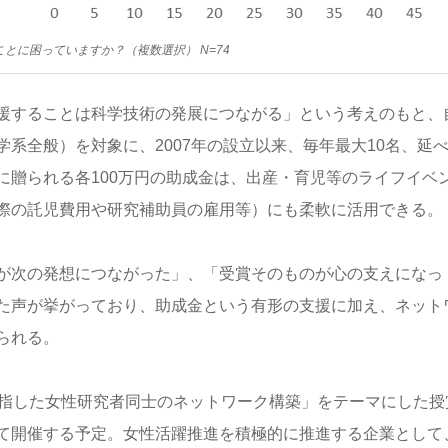
とに困っていますか？（複数選択） N=74
援することは科学技術の発展につながる」という考えのもと、
全般）を対象に、2007年の設立以来、毎年最大10名、延べ1
に贈られる各100万円の助成金は、出産・育児等のライフイベ
際の託児費用や研究補助員の雇用等）にも柔軟に活用できる。
が次の発想につながった」、「受賞そのものが心の支えになっ
た声が挙がっており、助成金という有形の支援に加え、ネット
られる。
目指した女性研究者同士のネットワーク構築」をテーマにした授
て開催する予定。女性活躍推進を積極的に推進する企業として