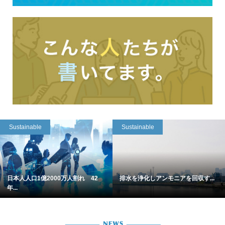
Sustainable
Sustainable
日本人人口1億2000万人割れ 42
排水を浄化しアンモニアを回収す...
年...