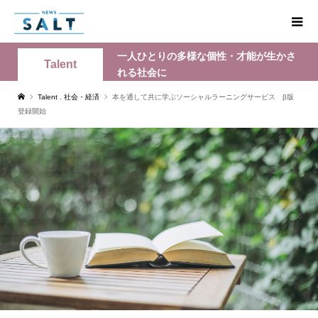
一人ひとりの多様な個性・才能が生かさ
Talent
れる社会に
Talent
,
社会・経済
本を通して共に学ぶソーシャルラーニングサービス β版
登録開始