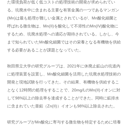
た環境負荷が低く低コストの処理技術の開発が求められてい
る。坑廃水中に含まれる主要な有害金属の一つであるマンガン
(Mn)は最も処理が難しい金属とされているが、Mn酸化細菌と
呼ばれる微生物は、Mn(II)を酸化して不溶性のMn(IV)酸化物に
するため、坑廃水処理への適応が期待されている。しかし、今
まで知られていたMn酸化細菌ではその栄養となる有機物を供給
する必要があることが課題となっていた。
秋田県立大学の研究グループは、2021年に休廃止鉱山の坑道内
に処理装置を設置し、Mn酸化細菌を活用した坑廃水処理技術の
開発と現地試験を行ってきた。その結果、有機物を供給するこ
となく12時間の処理をすることで、20mg/LのMn(II)イオンに対
して98%以上の除去率を達成することができた。同時に鉱排水
に含まれていた亜鉛（Zn(II)）イオンも98%以上除去された。
研究グループがMn酸化に寄与する微生物を特定するために培養