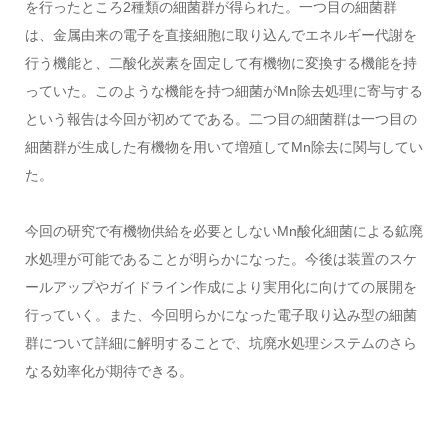
を行ったところ2種類の細菌群が得られた。一つ目の細菌群
は、金属由来の電子を直接細胞に取り込んでエネルギー代謝を
行う機能と、二酸化炭素を固定して有機物に変換する機能を持
っていた。このような機能を持つ細菌がMn除去処理に寄与する
という報告は今回が初めてである。二つ目の細菌群は一つ目の
細菌群が生成した有機物を用いて増殖してMn除去に関与してい
た。
今回の研究で有機物供給を必要としないMn酸化細菌による鉱廃
水処理が可能であることが明らかになった。今後は装置のスケ
ールアップやガイドライン作成により実用化に向けての展開を
行っていく。また、今回明らかになった電子取り込み型の細菌
群について詳細に解明することで、坑廃水処理システムのさら
なる効率化が期待できる。