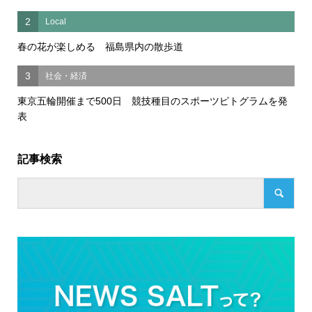
2
Local
春の花が楽しめる 福島県内の散歩道
3
社会・経済
東京五輪開催まで500日 競技種目のスポーツピトグラムを発
表
記事検索