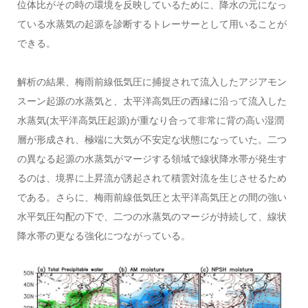
位体比がその時の環境を反映しているために、降水の元になっ
ている水蒸気の起源を診断するトレーサーとして用いることが
できる。
解析の結果、梅雨前線低気圧に捕捉されて流入したアジアモン
スーン起源の水蒸気と、太平洋高気圧の西縁に沿って流入した
水蒸気(太平洋高気圧起源)が重なり合って非常に背の高い湿潤
層が形成され、極端に大気が不安定な状態になっていた。二つ
の異なる起源の水蒸気がマージする領域で線状降水帯が発生す
るのは、境界に上昇流が誘起されて積雲対流を生じさせるため
である。さらに、梅雨前線低気圧と太平洋高気圧との間の強い
水平気圧勾配の下で、二つの水蒸気のマージが持続して、線状
降水帯の更なる強化につながっている。