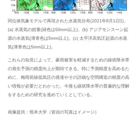
同位体気象モデルで再現された水蒸気分布(2021年8月12日)。
(a) 水蒸気の総量(緑色は50mm以上)。(b) アジアモンスーン起
源の水蒸気(薄青色は5mm以上)。(c) 太平洋高気圧起源の水蒸
気(薄青色は5mm以上)。
これらの知見によって、豪雨被害を軽減するための線状降水帯
の発生予測の精度向上が期待できる。特に予測精度を高めるた
めに、梅雨前線低気圧の発達やその詳細な空間構造の精度の高
い情報が必要だとわかった。今後も線状降水帯の普遍的な理解
をするための研究を進めていくとしている。
画像提供：熊本大学（冒頭の写真はイメージ）