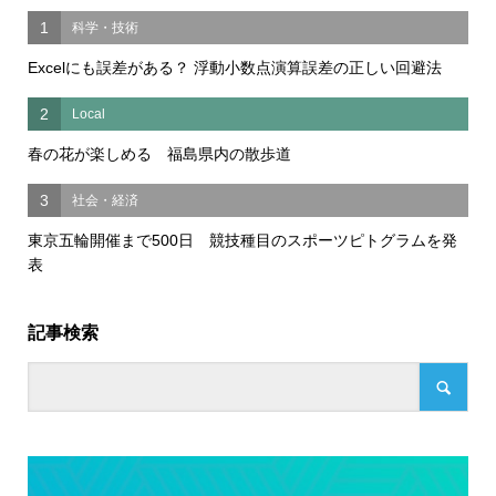
1
科学・技術
Excelにも誤差がある？ 浮動小数点演算誤差の正しい回避法
2
Local
春の花が楽しめる 福島県内の散歩道
3
社会・経済
東京五輪開催まで500日 競技種目のスポーツピトグラムを発
表
記事検索