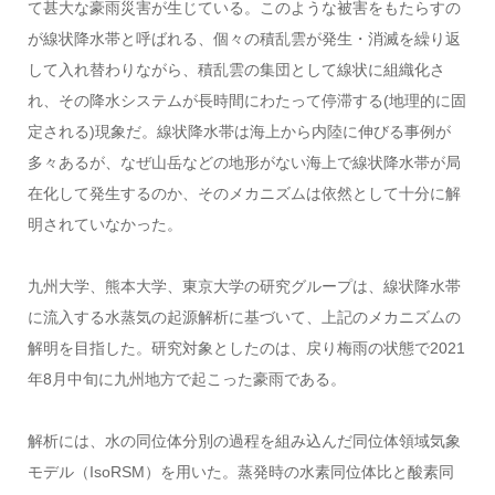
て甚大な豪雨災害が生じている。このような被害をもたらすの
が線状降水帯と呼ばれる、個々の積乱雲が発生・消滅を繰り返
して入れ替わりながら、積乱雲の集団として線状に組織化さ
れ、その降水システムが長時間にわたって停滞する(地理的に固
定される)現象だ。線状降水帯は海上から内陸に伸びる事例が
多々あるが、なぜ山岳などの地形がない海上で線状降水帯が局
在化して発生するのか、そのメカニズムは依然として十分に解
明されていなかった。
九州大学、熊本大学、東京大学の研究グループは、線状降水帯
に流入する水蒸気の起源解析に基づいて、上記のメカニズムの
解明を目指した。研究対象としたのは、戻り梅雨の状態で2021
年8月中旬に九州地方で起こった豪雨である。
解析には、水の同位体分別の過程を組み込んだ同位体領域気象
モデル（IsoRSM）を用いた。蒸発時の水素同位体比と酸素同