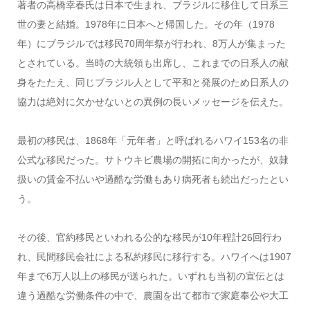
著者の高橋幸春氏は日本で生まれ、ブラジルに移住して日系三
世の妻と結婚。
1978
年に日本へと帰国した。その年（
1978
年）にブラジルでは移民
70
周年祭が行われ、
8
万人が集まった
とされている。当時の大統領も出席し、これまでの日系人の献
身をたたえ、同じブラジル人として平和と発展のため日系人の
協力は絶対に欠かせないとの異例の長いメッセージを伝えた。
最初の移民は、
1868
年「元年者」と呼ばれるハワイ
153
名の非
公式な移民だった。サトウキビ農場の開拓に向かったが、奴隷
扱いの賃金不払いや過酷な労働もあり病死者も続出だったとい
う。
その後、官約移民といわれる公的な移民が
10
年程計
26
回行わ
れ、民間移民会社による私約移民に移行する。ハワイへは
1907
年まで
6
万人以上の移民が送られた。いずれも当初の宣伝とは
違う過酷な労働条件の中で、農園を出て都市で家庭奉公や大工