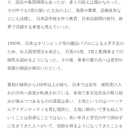
り、訴訟や集団帰国もあったが、多くの訴えは届かなかった。
その中でも
1
世の築いた土台の上に、漁業や農業、品種改良な
どにも活躍し、日本語学校を作り教育、日本語新聞の発刊、政
界で活躍する者達も増えていった。
1990
年、日本はオリンピック等の建設バブルによる人手不足の
ため、出入国管理法を改正し、日系の
1
世、
2
世と配偶者までの
移民を認めるようになった。その後、著者の妻の元へは差別や
就業の相談が相次いだという。
最初の移民から
150
年以上が経ち、日本では近年、移民受け入
れの方向へ政策が転換されている。各地で多文化共生の取り組
みが進みつつあるものの課題は多い。土地というのはパーソナ
ルアイデンティティを育む場所だ。土地に根付いて実を結んで
いくことは容易なことではない。長い年月と苦労の中で諦めず
に生きてきた人々がいて、信頼を得るようになってきたことを