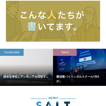
Sustainable
Talent
排水を浄化しアンモニアを回収す...
横須賀バイリンガルスクールYBS
が...