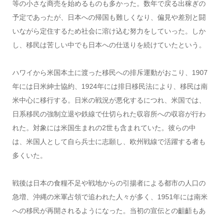
等の小さな商売を始めるものも多かった。数年で戻る出稼ぎの
予定であったが、日本への帰国も難しくなり、偏見や差別と闘
いながら定住するため社会に溶け込む努力をしていった。しか
し、移民は苦しい中でも日本への仕送りを続けていたという。
ハワイから米国本土に渡った移民への排斥運動がおこり、
1907
年には日米紳士協約、
1924
年には排日移民法により、移民は南
米中心に移行する。日米の戦況が悪化するにつれ、米国では、
日系移民の強制立退や鉄線で仕切られた収容所への収容が行わ
れた。対象には米国生まれの
2
世も含まれていた。彼らの中
は、米国人として自ら兵士に志願し、欧州戦線で活躍する者も
多くいた。
戦後は日本の食糧不足や戦地からの引揚者による都市の人口の
急増、沖縄の米軍占領で追われた人々が多く、
1951
年には南米
への移民が再開されるようになった。当初の宣伝との齟齬もあ