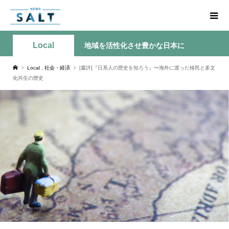
Local
地域を活性化させ豊かな日本に
Local
,
社会・経済
[書評]『日系人の歴史を知ろう』〜海外に渡った移民と多文
化共生の歴史