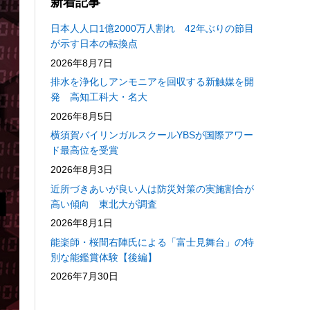
新着記事
日本人人口1億2000万人割れ 42年ぶりの節目
が示す日本の転換点
2026年8月7日
排水を浄化しアンモニアを回収する新触媒を開
発 高知工科大・名大
2026年8月5日
横須賀バイリンガルスクールYBSが国際アワー
ド最高位を受賞
2026年8月3日
近所づきあいが良い人は防災対策の実施割合が
高い傾向 東北大が調査
2026年8月1日
能楽師・桜間右陣氏による「富士見舞台」の特
別な能鑑賞体験【後編】
2026年7月30日