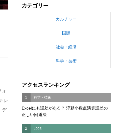
カテゴリー
カルチャー
国際
社会・経済
科学・技術
アクセスランキング
フォ
1
科学・技術
テレ
Excelにも誤差がある？ 浮動小数点演算誤差の
「デ
正しい回避法
2
Local