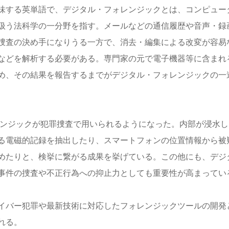
味する英単語で、デジタル・フォレンジックとは、コンピュー
扱う法科学の一分野を指す。メールなどの通信履歴や音声・録
捜査の決め手になりうる一方で、消去・編集による改変が容易
などを解析する必要がある。専門家の元で電子機器等に含まれ
め、その結果を報告するまでがデジタル・フォレンジックの一
レンジックが犯罪捜査で用いられるようになった。内部が浸水し
る電磁的記録を抽出したり、スマートフォンの位置情報から被
めたりと、検挙に繋がる成果を挙げている。この他にも、デジ
事件の捜査や不正行為への抑止力としても重要性が高まってい
イバー犯罪や最新技術に対応したフォレンジックツールの開発
れる。