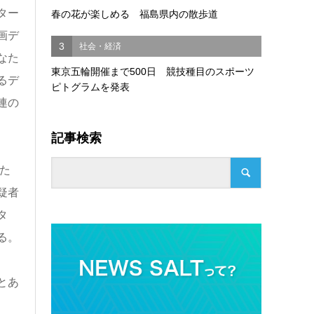
ター
春の花が楽しめる 福島県内の散歩道
画デ
3
社会・経済
なた
東京五輪開催まで500日 競技種目のスポーツ
るデ
ピトグラムを発表
連の
記事検索
た
疑者
タ
る。
とあ