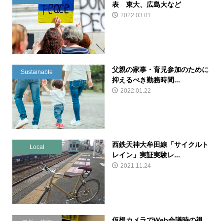
表 東大、広島大など
2022.03.01
父親の家事・育児参加のために
Sustainable
抑えるべき勤務時間...
2022.01.22
西鉄天神大牟田線「サイクルト
Local
レイン」実証実験レ...
2021.11.24
仮想カメラでWeb会議時の視