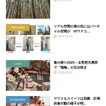
2025.03.17
リアル空間の扉の先にはバーチ
Alternative
ャル空間が NTTドコ...
2025.03.13
春の便り2025～太宰府天満宮
Local
で「飛梅」が五分咲き
2025.03.03
マウスもスイーツは別腹 計画
Sustainable
的食行動の様子が明...