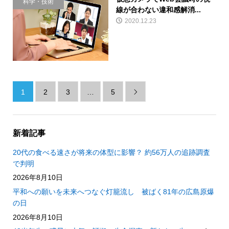
科学・技術
線が合わない違和感解消...
2020.12.23
1
2
3
…
5

新着記事
20代の食べる速さが将来の体型に影響？ 約56万人の追跡調査
で判明
2026年8月10日
平和への願いを未来へつなぐ灯籠流し 被ばく81年の広島原爆
の日
2026年8月10日