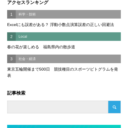
アクセスランキング
1
科学・技術
Excelにも誤差がある？ 浮動小数点演算誤差の正しい回避法
2
Local
春の花が楽しめる 福島県内の散歩道
3
社会・経済
東京五輪開催まで500日 競技種目のスポーツピトグラムを発
表
記事検索