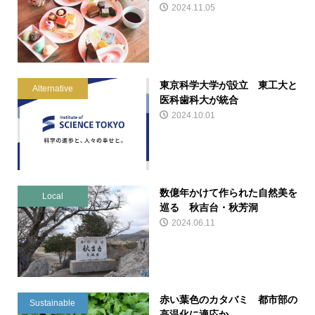
2024.11.05
東京科学大学が設立 東工大と
Alternative
医科歯科大が統合
2024.10.01
数億年かけて作られた自然美を
Local
巡る 秋吉台・秋芳洞
2024.06.11
赤い葉色のカタバミ 都市部の
Sustainable
高温化に適応か