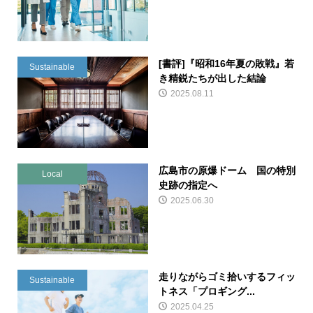
[書評]『昭和16年夏の敗戦』若
Sustainable
き精鋭たちが出した結論
2025.08.11
広島市の原爆ドーム 国の特別
Local
史跡の指定へ
2025.06.30
走りながらゴミ拾いするフィッ
Sustainable
トネス「プロギング...
2025.04.25