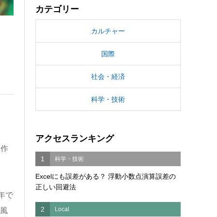
カテゴリー
カルチャー
国際
社会・経済
科学・技術
アクセスランキング
賞作
1
科学・技術
Excelにも誤差がある？ 浮動小数点演算誤差の
正しい回避法
年で
2
Local
、風