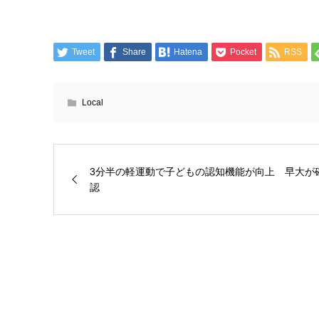
Tweet
Share
Hatena
Pocket
RSS
Local
3分半の軽運動で子どもの認知機能が向上 早大が
認