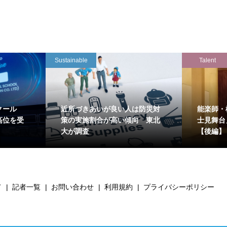
Sustainable
Talent
クール
近所づきあいが良い人は防災対
能楽師・
高位を受
策の実施割合が高い傾向 東北
士見舞台
大が調査
【後編】
て
記者一覧
お問い合わせ
利用規約
プライバシーポリシー