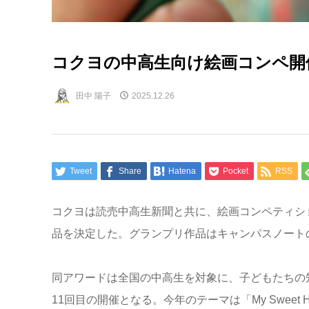
コクヨの中高生向け絵画コンペ開
田中 陽子
2025.12.26
Tweet
Share
Hatena
Pocket
RSS
コクヨは読売中高生新聞と共に、絵画コンペティショ
品を決定した。グランプリ作品はキャンパスノート
同アワードは全国の中高生を対象に、子どもたちの
11回目の開催となる。今年のテーマは「My Sweet