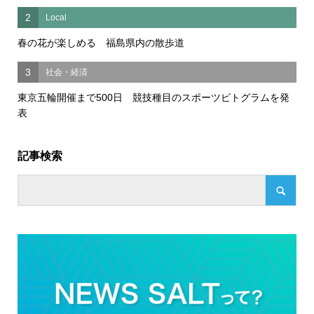
2
Local
春の花が楽しめる 福島県内の散歩道
3
社会・経済
東京五輪開催まで500日 競技種目のスポーツピトグラムを発
表
記事検索