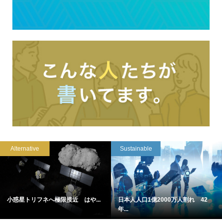
Alternative
Sustainable
小惑星トリフネへ極限接近 はや...
日本人人口1億2000万人割れ 42
年...