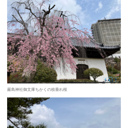
嚴島神社御文庫ちかくの枝垂れ桜