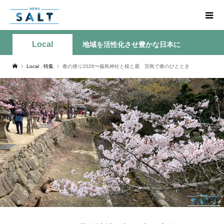
Local
地域を活性化させ豊かな日本に
Local
,
特集
春の便り2026〜厳島神社と桜と鹿 宮島で春のひととき