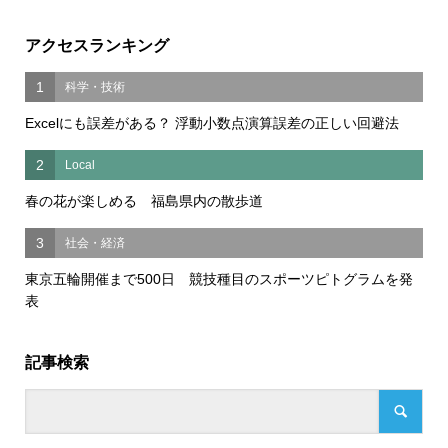
アクセスランキング
1
科学・技術
Excelにも誤差がある？ 浮動小数点演算誤差の正しい回避法
2
Local
春の花が楽しめる 福島県内の散歩道
3
社会・経済
東京五輪開催まで500日 競技種目のスポーツピトグラムを発
表
記事検索