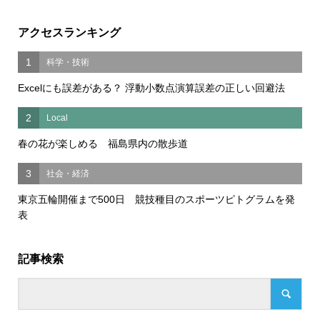
アクセスランキング
1
科学・技術
Excelにも誤差がある？ 浮動小数点演算誤差の正しい回避法
2
Local
春の花が楽しめる 福島県内の散歩道
3
社会・経済
東京五輪開催まで500日 競技種目のスポーツピトグラムを発
表
記事検索