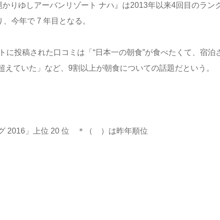
縄かりゆしアーバンリゾート ナハ』は2013年以来4回目のラン
り、今年で 7 年目となる。
トに投稿された口コミは「“日本一の朝食”が食べたくて、宿泊
超えていた」など、9割以上が朝食についての話題だという。
016」上位 20 位 ＊（ ）は昨年順位