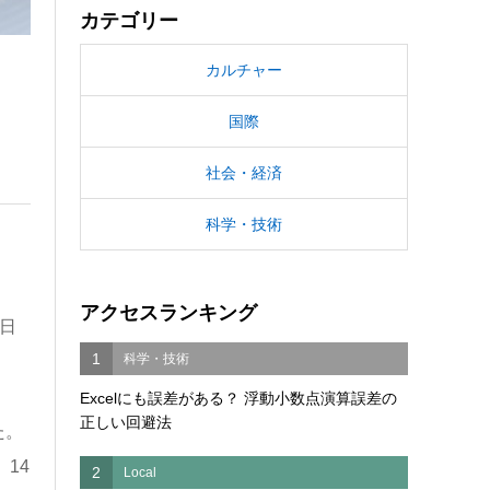
カテゴリー
カルチャー
国際
社会・経済
科学・技術
アクセスランキング
日
1
科学・技術
Excelにも誤差がある？ 浮動小数点演算誤差の
正しい回避法
た。
14
2
Local