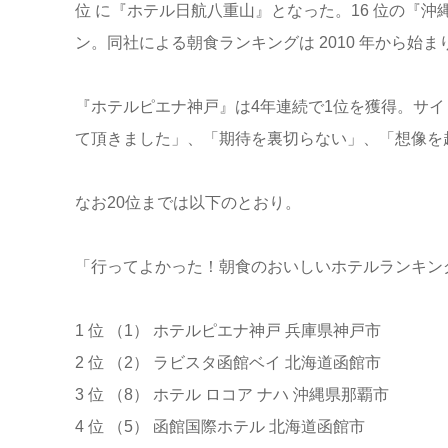
位 に『ホテル日航八重山』となった。16 位の『沖
ン。同社による朝食ランキングは 2010 年から始ま
『ホテルピエナ神戸』は4年連続で1位を獲得。サイ
て頂きました」、「期待を裏切らない」、「想像を
なお20位までは以下のとおり。
「行ってよかった！朝食のおいしいホテルランキング 2
1 位 （1） ホテルピエナ神戸 兵庫県神戸市
2 位 （2） ラビスタ函館ベイ 北海道函館市
3 位 （8） ホテル ロコア ナハ 沖縄県那覇市
4 位 （5） 函館国際ホテル 北海道函館市