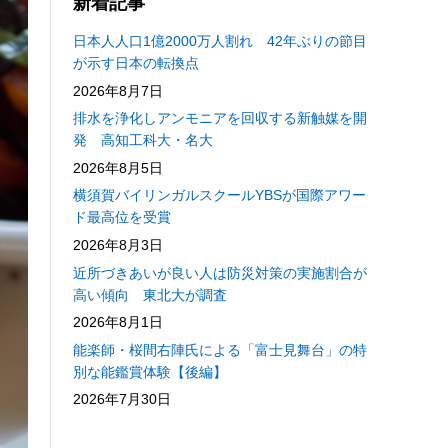
新着記事
日本人人口1億2000万人割れ 42年ぶりの節目
が示す日本の転換点
2026年8月7日
排水を浄化しアンモニアを回収する新触媒を開
発 高知工科大・名大
2026年8月5日
横須賀バイリンガルスクールYBSが国際アワー
ド最高位を受賞
2026年8月3日
近所づきあいが良い人は防災対策の実施割合が
高い傾向 東北大が調査
2026年8月1日
能楽師・桜間右陣氏による「富士見舞台」の特
別な能鑑賞体験【後編】
2026年7月30日