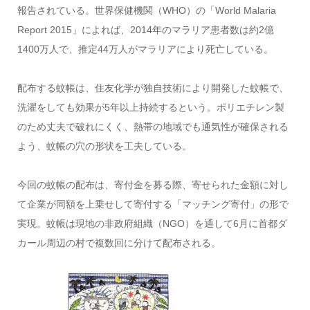
報告されている。世界保健機関（WHO）の「World Malaria
Report 2015」によれば、2014年のマラリア患者数は約2億
1400万人で、推定44万人がマラリアにより死亡している。
配布する蚊帳は、住友化学が独自技術により開発した蚊帳で、
洗濯をしても効果が5年以上持続するという。ポリエチレン製
のため丈夫で破れにくく、熱帯の地域でも通気性が確保される
よう、蚊帳の穴の形状を工夫している。
今回の蚊帳の配布は、寄付金を募る際、寄せられた金額に対し
て企業が同額を上乗せして寄付する「マッチング寄付」の形で
実現。蚊帳は現地の非政府組織（NGO）を通して6月に首都ダ
カール周辺の村で複数回に分けて配布される。