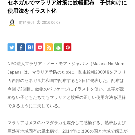
セネガルでマラリア対策に蚊帳配布 子供向けに
使用法をイラスト化
前野 美月
2016.06.08
NPO法人マラリア・ノー・モア・ジャパン（Malaria No More
Japan）は、マラリア予防のために、防虫蚊帳2000張をアフリ
カ西部のセネガル共和国で配布すると3日に発表した。配布は
今回で2回目。蚊帳のパッケージにイラストを使い、文字が読
めない子どもたちでもマラリアと蚊帳の正しい使用方法を理解
できるように工夫している。
マラリアはメスのハマダラカを媒介して感染する、熱帯および
亜熱帯地域固有の風土病で、2014年には96の国と地域で感染が