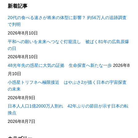
新着記事
20代の食べる速さが将来の体型に影響？ 約56万人の追跡調査
で判明
2026年8月10日
平和への願いを未来へつなぐ灯籠流し 被ばく81年の広島原爆
の日
2026年8月10日
48光年先の惑星に大気の証拠 生命探査へ新たな一歩
2026年8
月10日
小惑星トリフネへ極限接近 はやぶさ2が描く日本の宇宙探査
の未来
2026年8月9日
日本人人口1億2000万人割れ 42年ぶりの節目が示す日本の転
換点
2026年8月7日