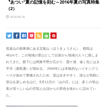
〝あつい″夏の記憶を刻む～2016年夏の写真特集
（2）
2016.08.16
筑波山の南東側にある宝篋山（ほうきょうさん）。標高は
461mで、この地域の里山として以前から地域の人々に親しま
れてきた。眼下には関東平野が広がり、霞ケ浦、遠く先には太
平洋（鹿島灘）が望める。 2004年には本格的なハイキングコ
ースが改めて整備されたため、道は歩きやすく、誰もが気軽に
登山を楽しめる山だ。8月11日の「山の日」には、多くの登山
客が清々しい山の空気と山頂からの景色を味わいに訪れてい
た。