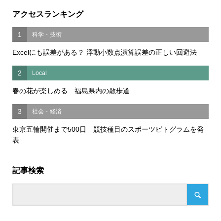
アクセスランキング
1
科学・技術
Excelにも誤差がある？ 浮動小数点演算誤差の正しい回避法
2
Local
春の花が楽しめる 福島県内の散歩道
3
社会・経済
東京五輪開催まで500日 競技種目のスポーツピトグラムを発
表
記事検索