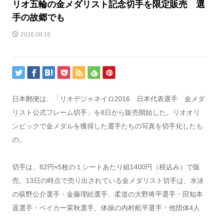
リオ五輪の金メダリスト記念切手を限定販売 選
手の故郷でも
2016.08.16
日本郵便は、「リオデジャネイロ2016 日本代表選手 金メダ
リスト公式フレーム切手」を8日から販売開始した。リオオリ
ンピックで金メダルを獲得した選手たちの写真を切手化したも
の。
切手は、82円×5枚の１シートあたり組1400円（税込み）で販
売。13日の時点で売り出されている金メダリスト切手は、水泳
の荻野公介選手・金藤理絵選手、柔道の大野将平選手・田知本
遥選手・ベイカー茉秋選手、体操の内村航平選手・他団体4人