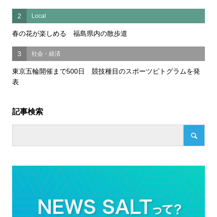
2
Local
春の花が楽しめる 福島県内の散歩道
3
社会・経済
東京五輪開催まで500日 競技種目のスポーツピトグラムを発
表
記事検索