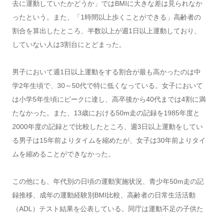
去に運動していたかどうか」ではBMIに大きな差は見られなか
ったという。また、「1時間以上歩くことができる」高齢者の
割合を算出したところ、半数以上が週1日以上運動しており、
していない人は3割台にとどまった。
男子において週1日以上運動をする割合が最も高かったのは中
学2年生頃で、30～50代で特に低くなっている。女子において
は小学5年生頃にピークに達し、高卒後から40代までは4割に満
たなかった。また、13歳における50m走の記録を1985年度と
2000年度の記録とで比較したところ、週3日以上運動をしてい
る男子は15年前よりタイムを縮めたが、女子は30年前よりタイ
ムを縮めることができなかった。
この他にも、年代別の日頃の運動実施状況、青少年50m走の記
録推移、成年の運動経験別BMI比較、高齢者の日常生活活動
（ADL）テスト結果を公表している。同庁は運動不足の子供た