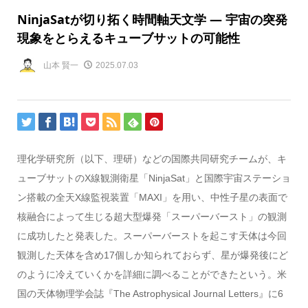
NinjaSatが切り拓く時間軸天文学 ― 宇宙の突発
現象をとらえるキューブサットの可能性
山本 賢一
2025.07.03
理化学研究所（以下、理研）などの国際共同研究チームが、キ
ューブサットのX線観測衛星「NinjaSat」と国際宇宙ステーショ
ン搭載の全天X線監視装置「MAXI」を用い、中性子星の表面で
核融合によって生じる超大型爆発「スーパーバースト」の観測
に成功したと発表した。スーパーバーストを起こす天体は今回
観測した天体を含め17個しか知られておらず、星が爆発後にど
のように冷えていくかを詳細に調べることができたという。米
国の天体物理学会誌『The Astrophysical Journal Letters』に6