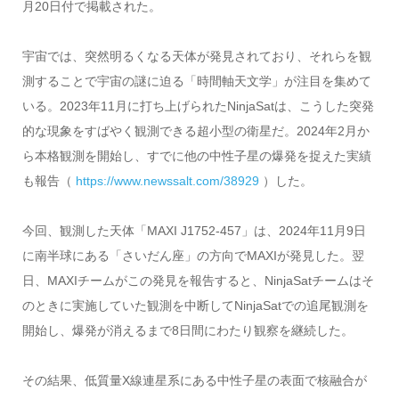
月20日付で掲載された。
宇宙では、突然明るくなる天体が発見されており、それらを観
測することで宇宙の謎に迫る「時間軸天文学」が注目を集めて
いる。2023年11月に打ち上げられたNinjaSatは、こうした突発
的な現象をすばやく観測できる超小型の衛星だ。2024年2月か
ら本格観測を開始し、すでに他の中性子星の爆発を捉えた実績
も報告（
https://www.newssalt.com/38929
）した。
今回、観測した天体「MAXI J1752‑457」は、2024年11月9日
に南半球にある「さいだん座」の方向でMAXIが発見した。翌
日、MAXIチームがこの発見を報告すると、NinjaSatチームはそ
のときに実施していた観測を中断してNinjaSatでの追尾観測を
開始し、爆発が消えるまで8日間にわたり観察を継続した。
その結果、低質量X線連星系にある中性子星の表面で核融合が