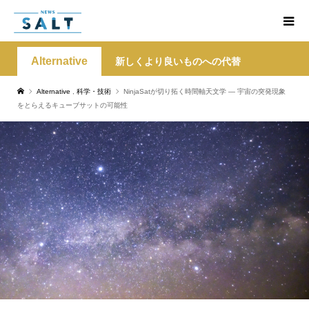
Alternative
新しくより良いものへの代替
Alternative
,
科学・技術
NinjaSatが切り拓く時間軸天文学 ― 宇宙の突発現象
をとらえるキューブサットの可能性