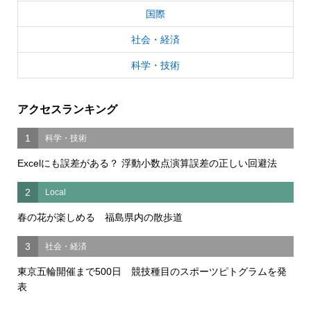
国際
社会・経済
科学・技術
アクセスランキング
1
科学・技術
Excelにも誤差がある？ 浮動小数点演算誤差の正しい回避法
2
Local
春の花が楽しめる 福島県内の散歩道
3
社会・経済
東京五輪開催まで500日 競技種目のスポーツピトグラムを発
表