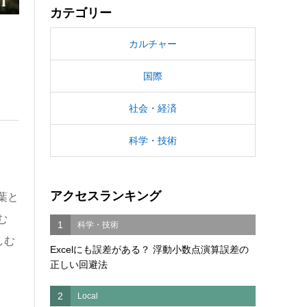
カテゴリー
カルチャー
国際
社会・経済
科学・技術
アクセスランキング
葉と
む
1
科学・技術
しむ
Excelにも誤差がある？ 浮動小数点演算誤差の
正しい回避法
2
Local