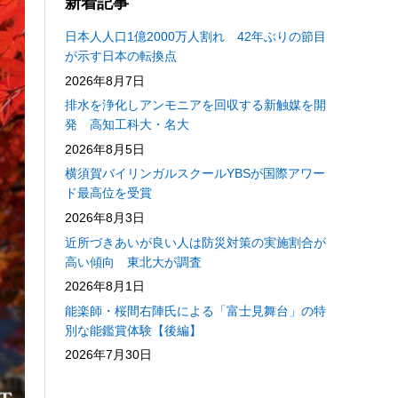
新着記事
日本人人口1億2000万人割れ 42年ぶりの節目
が示す日本の転換点
2026年8月7日
排水を浄化しアンモニアを回収する新触媒を開
発 高知工科大・名大
2026年8月5日
横須賀バイリンガルスクールYBSが国際アワー
ド最高位を受賞
2026年8月3日
近所づきあいが良い人は防災対策の実施割合が
高い傾向 東北大が調査
2026年8月1日
能楽師・桜間右陣氏による「富士見舞台」の特
別な能鑑賞体験【後編】
2026年7月30日