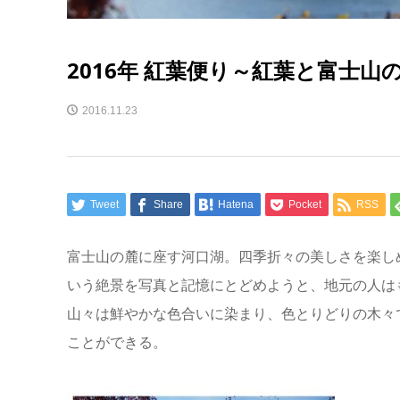
2016年 紅葉便り～紅葉と富士
2016.11.23
Tweet
Share
Hatena
Pocket
RSS
富士山の麓に座す河口湖。四季折々の美しさを楽し
いう絶景を写真と記憶にとどめようと、地元の人は
山々は鮮やかな色合いに染まり、色とりどりの木々
ことができる。