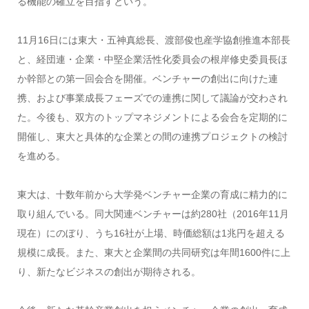
る機能の確立を目指すという。
11月16日には東大・五神真総長、渡部俊也産学協創推進本部長
と、経団連・企業・中堅企業活性化委員会の根岸修史委員長ほ
か幹部との第一回会合を開催。ベンチャーの創出に向けた連
携、および事業成長フェーズでの連携に関して議論が交わされ
た。今後も、双方のトップマネジメントによる会合を定期的に
開催し、東大と具体的な企業との間の連携プロジェクトの検討
を進める。
東大は、十数年前から大学発ベンチャー企業の育成に精力的に
取り組んでいる。同大関連ベンチャーは約280社（2016年11月
現在）にのぼり、うち16社が上場、時価総額は1兆円を超える
規模に成長。また、東大と企業間の共同研究は年間1600件に上
り、新たなビジネスの創出が期待される。