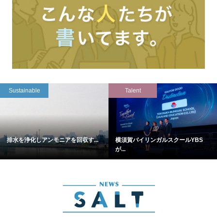
Sustainable
Talent
排水を浄化しアンモニアを回収す...
横須賀バイリンガルスクールYBS
が...