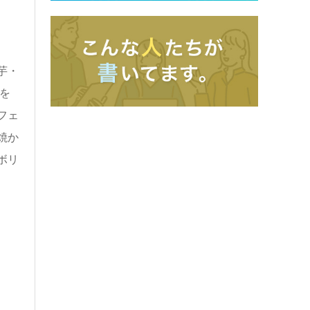
芋・
を
フェ
焼か
ボリ