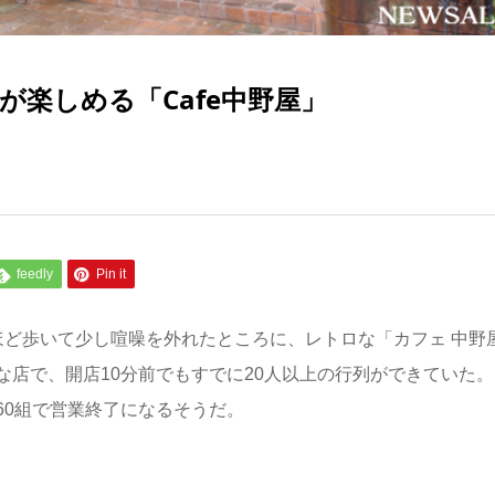
楽しめる「Cafe中野屋」
feedly
Pin it
ほど歩いて少し喧噪を外れたところに、レトロな「カフェ 中野
店で、開店10分前でもすでに20人以上の行列ができていた。
60組で営業終了になるそうだ。