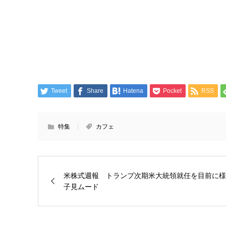
Tweet
Share
Hatena
Pocket
RSS
特集
カフェ
米株式週報 トランプ次期米大統領就任を目前に様
子見ムード