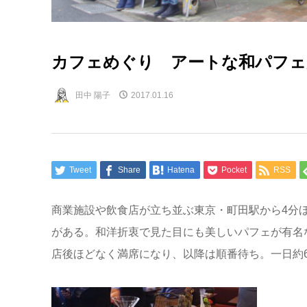
カフェめぐり アートな和パフェが
田中 陽子
2017.01.16
Tweet
Share
Hatena
Pocket
RSS
商業施設や飲食店が立ち並ぶ東京・町田駅から4分
がある。和洋折衷で見た目にも美しいパフェが有名な
店後ほどなく満席になり、以降は順番待ち。一日約