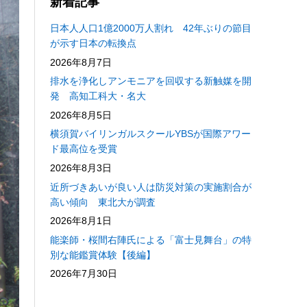
新着記事
日本人人口1億2000万人割れ 42年ぶりの節目
が示す日本の転換点
2026年8月7日
排水を浄化しアンモニアを回収する新触媒を開
発 高知工科大・名大
2026年8月5日
横須賀バイリンガルスクールYBSが国際アワー
ド最高位を受賞
2026年8月3日
近所づきあいが良い人は防災対策の実施割合が
高い傾向 東北大が調査
2026年8月1日
能楽師・桜間右陣氏による「富士見舞台」の特
別な能鑑賞体験【後編】
2026年7月30日