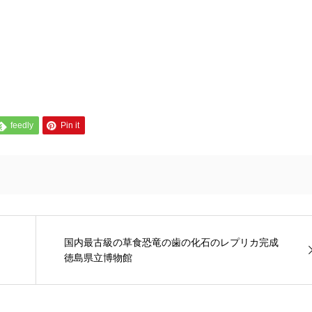
feedly
Pin it
国内最古級の草食恐竜の歯の化石のレプリカ完成
徳島県立博物館