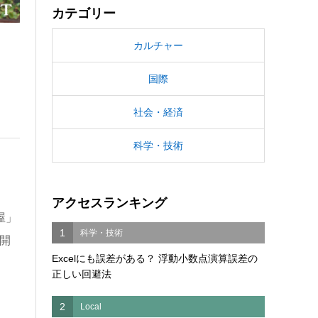
カテゴリー
カルチャー
国際
社会・経済
科学・技術
アクセスランキング
屋」
1
科学・技術
開
Excelにも誤差がある？ 浮動小数点演算誤差の
正しい回避法
2
Local