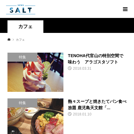
カフェ
カフェ
TENOHA代官山の特別空間で
特集
味わう アラゴスタソフト
2018.03.31
熱々スープと焼きたてパン食べ
特集
放題 鹿児島天文館「...
2018.01.10