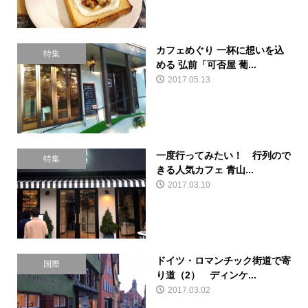
カフェめぐり 一杯に想いを込
特集
める 弘前「可否屋 葡...
2017.05.13
一度行ってみたい！ 行列ので
特集
きる人気カフェ 青山...
2017.03.10
ドイツ・ロマンチック街道で寄
国際
り道（2） ディンケ...
2017.03.02