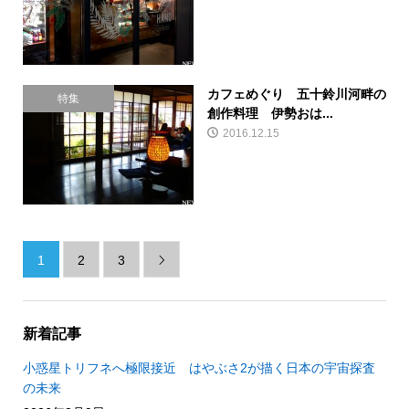
カフェめぐり 五十鈴川河畔の
特集
創作料理 伊勢おは...
2016.12.15
1
2
3

新着記事
小惑星トリフネへ極限接近 はやぶさ2が描く日本の宇宙探査
の未来