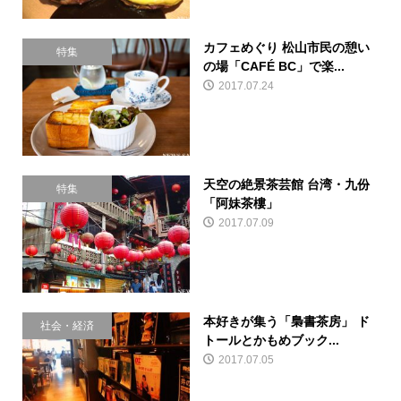
カフェめぐり 松山市民の憩い
特集
の場「CAFÉ BC」で楽...
2017.07.24
天空の絶景茶芸館 台湾・九份
特集
「阿妹茶樓」
2017.07.09
本好きが集う「梟書茶房」 ド
社会・経済
トールとかもめブック...
2017.07.05