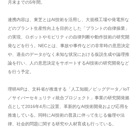
月末までの5年間。
連携内容は、東芝とはAI技術を活用し、大規模工場や発電所な
どのプラント生産性向上を目的とした「プラントの自律操業」
の実現、ロボットやモビリティの自律判断や動作技術の研究開
発などを行う。NECとは、事故や事件などの非常時の意思決定
や、過去のデータがなく未知な状況における仮説生成や論理推
論を行い、人の意思決定をサポートするAI技術の研究開発など
を行う予定。
理研AIPは、文科省が推進する「人工知能／ビッグデータ／IoT
／サイバーセキュリティ統合プロジェクト」事業の研究開発拠
点として2016年4月に設置、革新的なAI技術開発および応用を
推進している。同時にAI技術の普及に伴って生じる倫理や法
律、社会的問題に関する研究や人材育成も行っている。