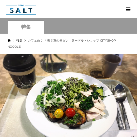
特集
特集
カフェめぐり 表参道のモダン・ヌードル・ショップ CITYSHOP
NOODLE