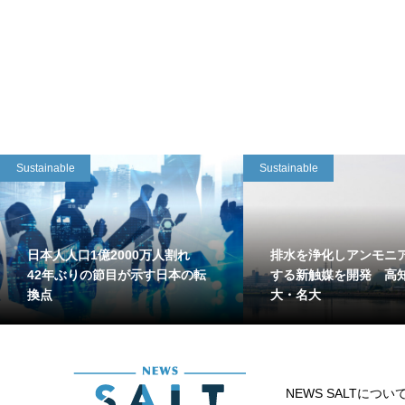
Sustainable
Sustainable
日本人人口1億2000万人割れ
排水を浄化しアンモニ
42年ぶりの節目が示す日本の転
する新触媒を開発 高
換点
大・名大
NEWS SALTについ