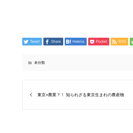
Tweet
Share
Hatena
Pocket
RSS
未分類
東京×農業？！ 知られざる東京生まれの農産物