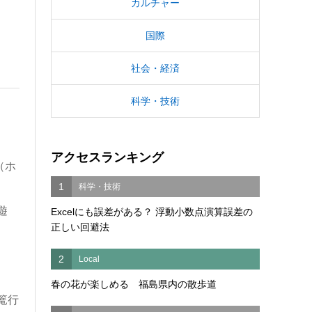
カルチャー
国際
社会・経済
科学・技術
アクセスランキング
（ホ
1
科学・技術
遊
Excelにも誤差がある？ 浮動小数点演算誤差の
正しい回避法
2
Local
春の花が楽しめる 福島県内の散歩道
篭行