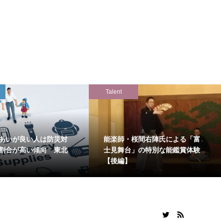
Talent
あいが良い人は防災対
能楽師・桜間右陣氏による「富
割合が高い傾向 東北
士見舞台」の特別な能鑑賞体験
【後編】