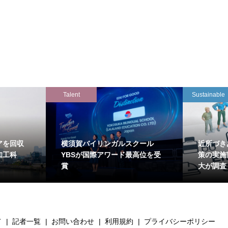
Talent
Sustainable
アを回収
横須賀バイリンガルスクール
近所づき
知工科
YBSが国際アワード最高位を受
策の実施
賞
大が調査
て
記者一覧
お問い合わせ
利用規約
プライバシーポリシー