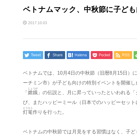
ベトナムマック、中秋節に子ども
2017.10.03
Tweet
Share
Hatena
Pocket
RSS
ベトナムでは、10月4日の中秋節（旧暦8月15日）
ーチミン市）が子ども向けの特別イベントを開催し
じょうが
「
嫦娥
」の伝説と、月に昇っていったといわれる「
び、またハッピーミール（日本でのハッピーセット
とうろう
灯篭
作りを行った。
ベトナムの中秋節では月見をする習慣はなく、子ど