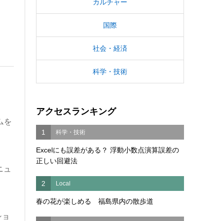
カルチャー
国際
社会・経済
科学・技術
アクセスランキング
ムを
1
科学・技術
Excelにも誤差がある？ 浮動小数点演算誤差の
正しい回避法
ニュ
2
Local
春の花が楽しめる 福島県内の散歩道
ショ