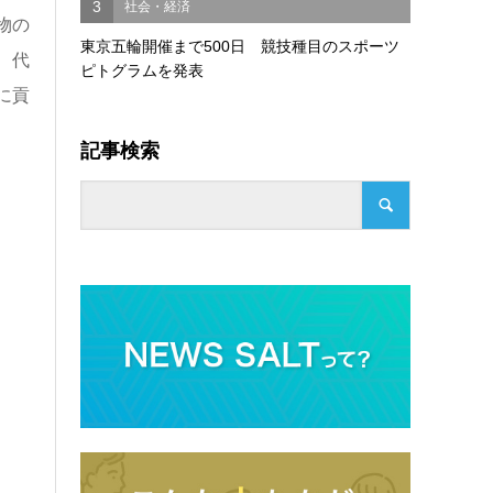
3
社会・経済
物の
東京五輪開催まで500日 競技種目のスポーツ
、代
ピトグラムを発表
に貢
記事検索