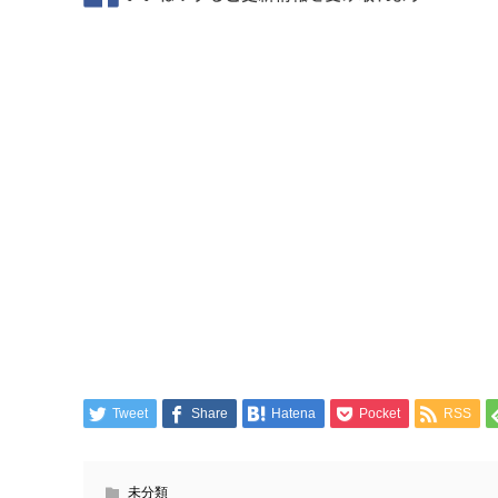
Tweet
Share
Hatena
Pocket
RSS
未分類