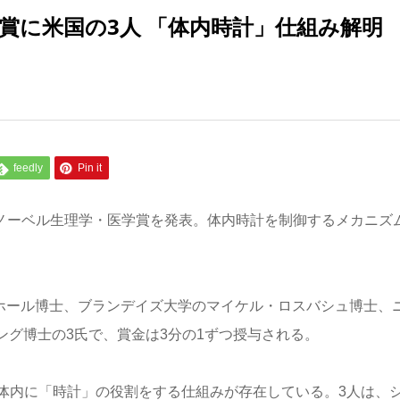
学賞に米国の3人 「体内時計」仕組み解明
feedly
Pin it
のノーベル生理学・医学賞を発表。体内時計を制御するメカニズ
ホール博士、ブランデイズ大学のマイケル・ロスバシュ博士、
グ博士の3氏で、賞金は3分の1ずつ授与される。
体内に「時計」の役割をする仕組みが存在している。3人は、